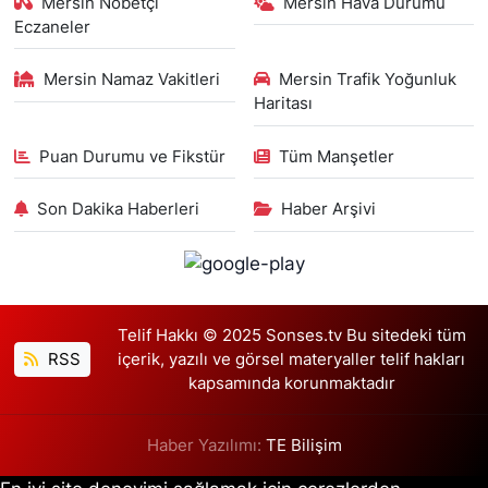
Mersin Nöbetçi
Mersin Hava Durumu
Eczaneler
Mersin Namaz Vakitleri
Mersin Trafik Yoğunluk
Haritası
Puan Durumu ve Fikstür
Tüm Manşetler
Son Dakika Haberleri
Haber Arşivi
Telif Hakkı © 2025 Sonses.tv Bu sitedeki tüm
RSS
içerik, yazılı ve görsel materyaller telif hakları
kapsamında korunmaktadır
Haber Yazılımı:
TE Bilişim