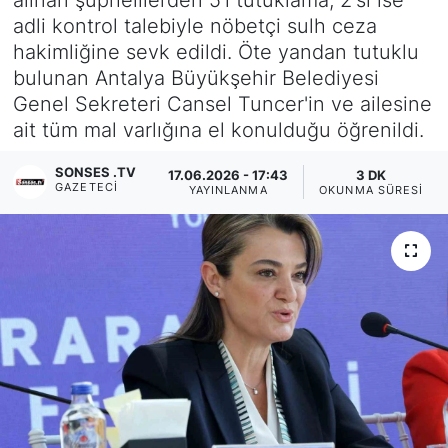
adli kontrol talebiyle nöbetçi sulh ceza
Siyaset
hakimliğine sevk edildi. Öte yandan tutuklu
bulunan Antalya Büyükşehir Belediyesi
YEREL HABER
Genel Sekreteri Cansel Tuncer'in ve ailesine
ait tüm mal varlığına el konulduğu öğrenildi.
Haberde insan
SONSES .TV
17.06.2026 - 17:43
3 DK
Tanıtım
GAZETECI
YAYINLANMA
OKUNMA SÜRESI