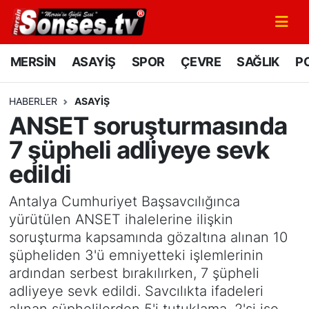
MERSİN
Mersin Nöbetçi Eczaneler
MERSİN
ASAYİŞ
SPOR
ÇEVRE
SAĞLIK
PO
ASAYİŞ
Mersin Hava Durumu
HABERLER
ASAYİŞ
ANSET soruşturmasında
SPOR
Mersin Namaz Vakitleri
7 şüpheli adliyeye sevk
GÜNÜN MANŞETİ
Mersin Trafik Yoğunluk Haritası
edildi
DÜNYA
Süper Lig Puan Durumu ve Fikstür
Antalya Cumhuriyet Başsavcılığınca
yürütülen ANSET ihalelerine ilişkin
KÜLTÜR - SANAT
Tüm Manşetler
soruşturma kapsamında gözaltına alınan 10
şüpheliden 3'ü emniyetteki işlemlerinin
MAGAZİN
Son Dakika Haberleri
ardından serbest bırakılırken, 7 şüpheli
adliyeye sevk edildi. Savcılıkta ifadeleri
SAĞLIK
Haber Arşivi
alınan şüphelilerden 5'i tutuklama, 2'si ise