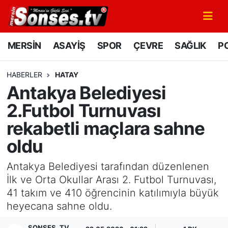
MERSİN
Mersin Nöbetçi Eczaneler
MERSİN
ASAYİŞ
SPOR
ÇEVRE
SAĞLIK
PO
ASAYİŞ
Mersin Hava Durumu
HABERLER
HATAY
Antakya Belediyesi
SPOR
Mersin Namaz Vakitleri
2.Futbol Turnuvası
GÜNÜN MANŞETİ
Mersin Trafik Yoğunluk Haritası
rekabetli maçlara sahne
oldu
DÜNYA
Süper Lig Puan Durumu ve Fikstür
Antakya Belediyesi tarafından düzenlenen
KÜLTÜR - SANAT
Tüm Manşetler
İlk ve Orta Okullar Arası 2. Futbol Turnuvası,
41 takım ve 410 öğrencinin katılımıyla büyük
MAGAZİN
Son Dakika Haberleri
heyecana sahne oldu.
SAĞLIK
Haber Arşivi
SONSES .TV