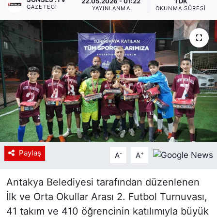
22.05.2026 - 01:22
1 DK
GAZETECI
YAYINLANMA
OKUNMA SÜRESI
Siyaset
YEREL HABER
Haberde insan
Tanıtım
Paylaş
-
+
A
A
Antakya Belediyesi tarafından düzenlenen
İlk ve Orta Okullar Arası 2. Futbol Turnuvası,
41 takım ve 410 öğrencinin katılımıyla büyük