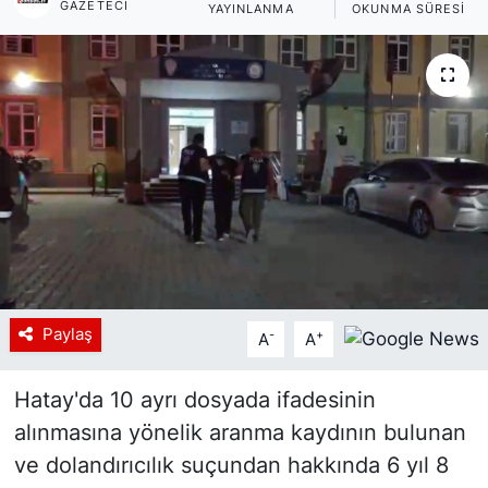
GAZETECI
YAYINLANMA
OKUNMA SÜRESI
Siyaset
YEREL HABER
Haberde insan
Tanıtım
Paylaş
-
+
A
A
Hatay'da 10 ayrı dosyada ifadesinin
alınmasına yönelik aranma kaydının bulunan
ve dolandırıcılık suçundan hakkında 6 yıl 8