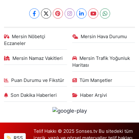
Mersin Nöbetçi
Mersin Hava Durumu
Eczaneler
Mersin Namaz Vakitleri
Mersin Trafik Yoğunluk
Haritası
Puan Durumu ve Fikstür
Tüm Manşetler
Son Dakika Haberleri
Haber Arşivi
Telif Hakkı © 2025 Sonses.tv Bu sitedeki tüm
RSS
içerik, yazılı ve görsel materyaller telif hakları