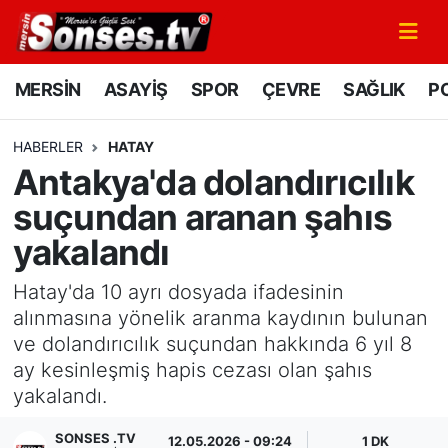
MERSİN
Mersin Nöbetçi Eczaneler
MERSİN
ASAYİŞ
SPOR
ÇEVRE
SAĞLIK
PO
ASAYİŞ
Mersin Hava Durumu
HABERLER
HATAY
Antakya'da dolandırıcılık
SPOR
Mersin Namaz Vakitleri
suçundan aranan şahıs
GÜNÜN MANŞETİ
Mersin Trafik Yoğunluk Haritası
yakalandı
DÜNYA
Süper Lig Puan Durumu ve Fikstür
Hatay'da 10 ayrı dosyada ifadesinin
alınmasına yönelik aranma kaydının bulunan
KÜLTÜR - SANAT
Tüm Manşetler
ve dolandırıcılık suçundan hakkında 6 yıl 8
ay kesinleşmiş hapis cezası olan şahıs
MAGAZİN
Son Dakika Haberleri
yakalandı.
SAĞLIK
Haber Arşivi
SONSES .TV
12.05.2026 - 09:24
1 DK