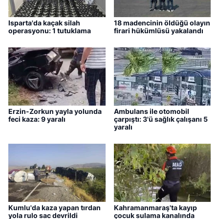
Isparta'da kaçak silah
18 madencinin öldüğü olayın
operasyonu: 1 tutuklama
firari hükümlüsü yakalandı
Erzin-Zorkun yayla yolunda
Ambulans ile otomobil
feci kaza: 9 yaralı
çarpıştı: 3'ü sağlık çalışanı 5
yaralı
Kumlu'da kaza yapan tırdan
Kahramanmaraş'ta kayıp
yola rulo sac devrildi
çocuk sulama kanalında