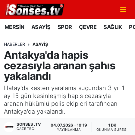
MERSİN
Mersin Nöbetçi Eczaneler
MERSİN
ASAYİŞ
SPOR
ÇEVRE
SAĞLIK
PO
ASAYİŞ
Mersin Hava Durumu
HABERLER
ASAYİŞ
Antakya'da hapis
SPOR
Mersin Namaz Vakitleri
cezasıyla aranan şahıs
GÜNÜN MANŞETİ
Mersin Trafik Yoğunluk Haritası
yakalandı
DÜNYA
Süper Lig Puan Durumu ve Fikstür
Hatay'da kasten yaralama suçundan 3 yıl 1
ay 15 gün kesinleşmiş hapis cezasıyla
KÜLTÜR - SANAT
Tüm Manşetler
aranan hükümlü polis ekipleri tarafından
Antakya'da yakalandı.
MAGAZİN
Son Dakika Haberleri
SONSES .TV
04.07.2026 - 10:19
1 DK
GAZETECI
SAĞLIK
Haber Arşivi
YAYINLANMA
OKUNMA SÜRESI