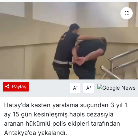
Siyaset
YEREL HABER
Haberde insan
Tanıtım
Paylaş
-
+
A
A
Hatay'da kasten yaralama suçundan 3 yıl 1
ay 15 gün kesinleşmiş hapis cezasıyla
aranan hükümlü polis ekipleri tarafından
Antakya'da yakalandı.