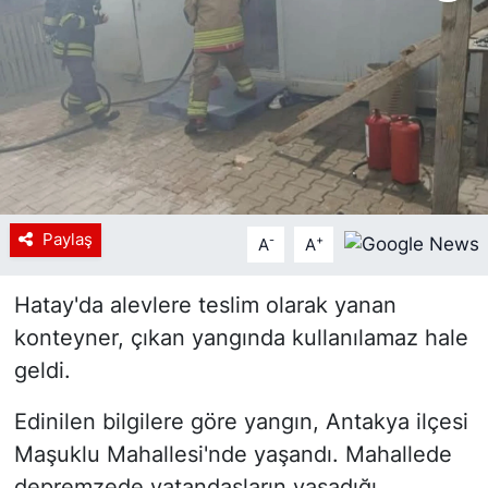
Siyaset
YEREL HABER
Haberde insan
Tanıtım
Paylaş
-
+
A
A
Hatay'da alevlere teslim olarak yanan
konteyner, çıkan yangında kullanılamaz hale
geldi.
Edinilen bilgilere göre yangın, Antakya ilçesi
Maşuklu Mahallesi'nde yaşandı. Mahallede
depremzede vatandaşların yaşadığı