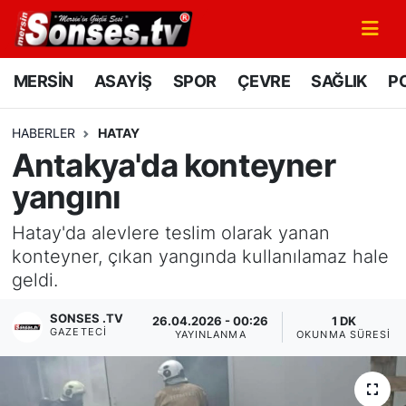
MERSİN
Mersin Nöbetçi Eczaneler
MERSİN
ASAYİŞ
SPOR
ÇEVRE
SAĞLIK
PO
ASAYİŞ
Mersin Hava Durumu
HABERLER
HATAY
Antakya'da konteyner
SPOR
Mersin Namaz Vakitleri
yangını
GÜNÜN MANŞETİ
Mersin Trafik Yoğunluk Haritası
Hatay'da alevlere teslim olarak yanan
DÜNYA
Süper Lig Puan Durumu ve Fikstür
konteyner, çıkan yangında kullanılamaz hale
geldi.
KÜLTÜR - SANAT
Tüm Manşetler
SONSES .TV
26.04.2026 - 00:26
1 DK
GAZETECI
YAYINLANMA
OKUNMA SÜRESI
MAGAZİN
Son Dakika Haberleri
SAĞLIK
Haber Arşivi