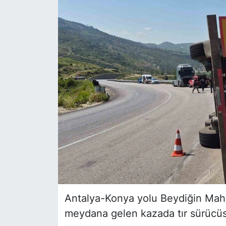
Siyaset
YEREL HABER
Haberde insan
Tanıtım
Antalya-Konya yolu Beydiğin Maha
meydana gelen kazada tır sürücüs