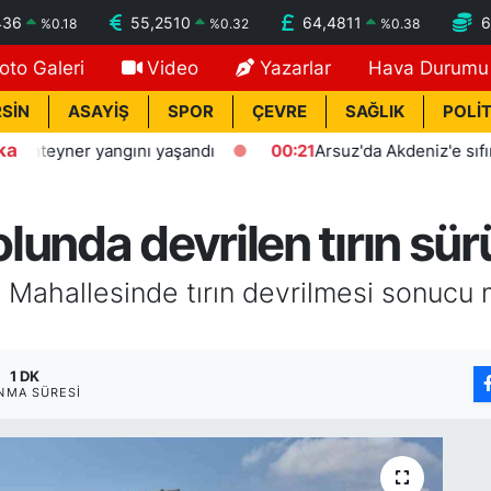
436
55,2510
64,4811
6
%
0.18
%
0.32
%
0.38
oto Galeri
Video
Yazarlar
Hava Durumu
SİN
ASAYİŞ
SPOR
ÇEVRE
SAĞLIK
POLİT
ka
eyner yangını yaşandı
00:21
Arsuz'da Akdeniz'e sıfır polis
unda devrilen tırın sü
 Mahallesinde tırın devrilmesi sonucu
1 DK
NMA SÜRESI