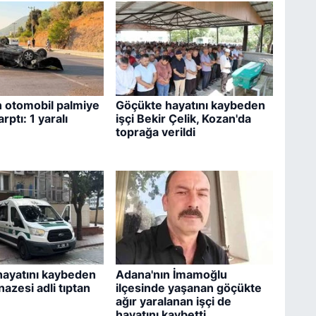
n otomobil palmiye
Göçükte hayatını kaybeden
rptı: 1 yaralı
işçi Bekir Çelik, Kozan'da
toprağa verildi
hayatını kaybeden
Adana'nın İmamoğlu
nazesi adli tıptan
ilçesinde yaşanan göçükte
ağır yaralanan işçi de
hayatını kaybetti