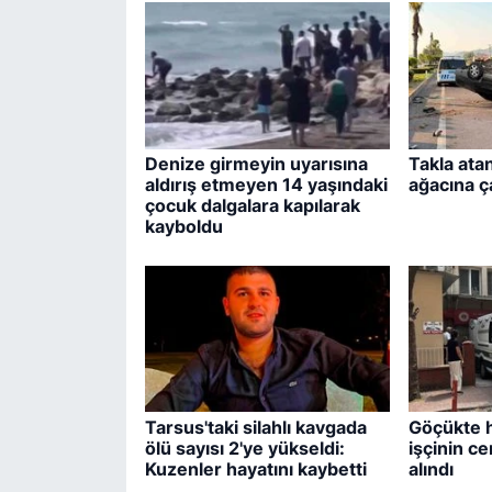
Denize girmeyin uyarısına
Takla ata
aldırış etmeyen 14 yaşındaki
ağacına ça
çocuk dalgalara kapılarak
kayboldu
Tarsus'taki silahlı kavgada
Göçükte 
ölü sayısı 2'ye yükseldi:
işçinin ce
Kuzenler hayatını kaybetti
alındı