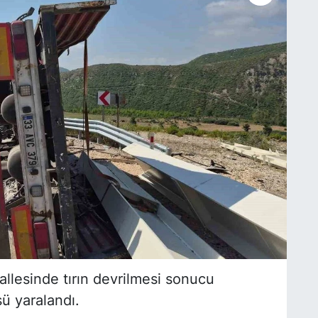
llesinde tırın devrilmesi sonucu
ü yaralandı.