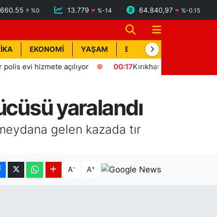
660.55
13.779
64.840,97
%
0
%
-14
%
-0.15
İKA
EKONOMİ
YAŞAM
BİK İLAN
TEKNOLOJİ
 evi hizmete açılıyor
00:17
Kırıkhan'da trafik kazası: 1 yaral
rücüsü yaralandı
 meydana gelen kazada tır
-
+
A
A