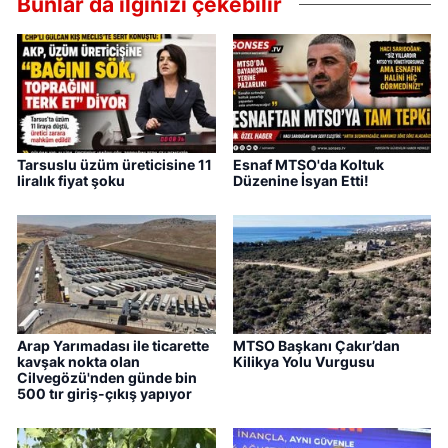
Bunlar da ilginizi çekebilir
Tarsuslu üzüm üreticisine 11
Esnaf MTSO'da Koltuk
liralık fiyat şoku
Düzenine İsyan Etti!
Arap Yarımadası ile ticarette
MTSO Başkanı Çakır’dan
kavşak nokta olan
Kilikya Yolu Vurgusu
Cilvegözü'nden günde bin
500 tır giriş-çıkış yapıyor