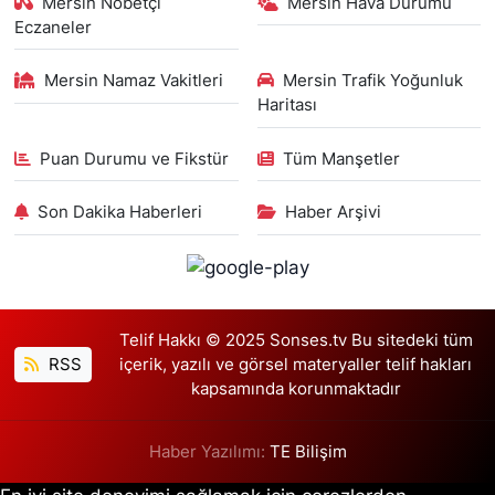
Mersin Nöbetçi
Mersin Hava Durumu
Eczaneler
Mersin Namaz Vakitleri
Mersin Trafik Yoğunluk
Haritası
Puan Durumu ve Fikstür
Tüm Manşetler
Son Dakika Haberleri
Haber Arşivi
Telif Hakkı © 2025 Sonses.tv Bu sitedeki tüm
RSS
içerik, yazılı ve görsel materyaller telif hakları
kapsamında korunmaktadır
Haber Yazılımı:
TE Bilişim