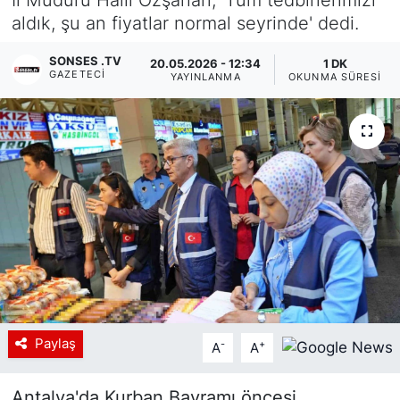
aldık, şu an fiyatlar normal seyrinde' dedi.
Siyaset
SONSES .TV
20.05.2026 - 12:34
1 DK
YEREL HABER
GAZETECI
YAYINLANMA
OKUNMA SÜRESI
Haberde insan
Tanıtım
Paylaş
-
+
A
A
Antalya'da Kurban Bayramı öncesi