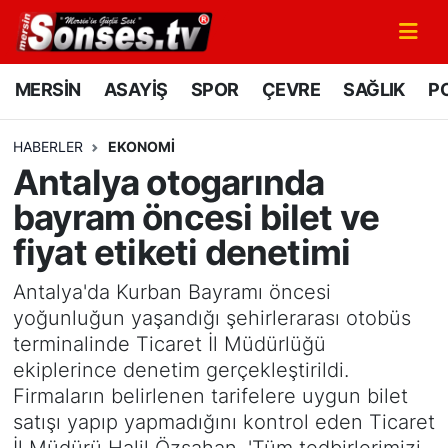
MERSİN
Mersin Nöbetçi Eczaneler
MERSİN
ASAYİŞ
SPOR
ÇEVRE
SAĞLIK
PO
ASAYİŞ
Mersin Hava Durumu
HABERLER
EKONOMİ
Antalya otogarında
SPOR
Mersin Namaz Vakitleri
bayram öncesi bilet ve
GÜNÜN MANŞETİ
Mersin Trafik Yoğunluk Haritası
fiyat etiketi denetimi
DÜNYA
Süper Lig Puan Durumu ve Fikstür
Antalya'da Kurban Bayramı öncesi
yoğunluğun yaşandığı şehirlerarası otobüs
KÜLTÜR - SANAT
Tüm Manşetler
terminalinde Ticaret İl Müdürlüğü
ekiplerince denetim gerçekleştirildi.
MAGAZİN
Son Dakika Haberleri
Firmaların belirlenen tarifelere uygun bilet
satışı yapıp yapmadığını kontrol eden Ticaret
SAĞLIK
Haber Arşivi
İl Müdürü Halil Özşahan, 'Tüm tedbirlerimizi