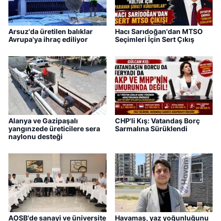
Arsuz'da üretilen balıklar
Hacı Sarıdoğan'dan MTSO
Avrupa'ya ihraç ediliyor
Seçimleri İçin Sert Çıkış
Alanya ve Gazipaşalı
CHP'li Kış: Vatandaş Borç
yangınzede üreticilere sera
Sarmalına Sürüklendi
naylonu desteği
AOSB'de sanayi ve üniversite
Havamaş, yaz yoğunluğunu