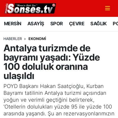
MERSİN
Mersin Nöbetçi Eczaneler
MERSİN
ASAYİŞ
SPOR
ÇEVRE
SAĞLIK
PO
ASAYİŞ
Mersin Hava Durumu
HABERLER
EKONOMİ
Antalya turizmde de
SPOR
Mersin Namaz Vakitleri
bayramı yaşadı: Yüzde
GÜNÜN MANŞETİ
Mersin Trafik Yoğunluk Haritası
100 doluluk oranına
ulaşıldı
DÜNYA
Süper Lig Puan Durumu ve Fikstür
POYD Başkanı Hakan Saatçioğlu, Kurban
KÜLTÜR - SANAT
Tüm Manşetler
Bayramı tatilinin Antalya turizmi açısından
yoğun ve verimli geçtiğini belirterek,
MAGAZİN
Son Dakika Haberleri
'Otellerin dolulukları yüzde 95 ile yüzde 100
arasında yaşandı. Şu an rezervasyonlarımızın
SAĞLIK
Haber Arşivi