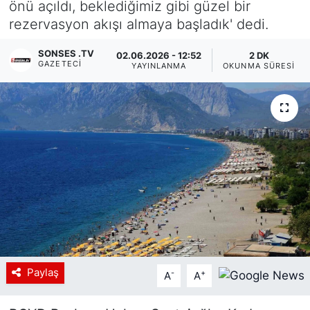
önü açıldı, beklediğimiz gibi güzel bir
rezervasyon akışı almaya başladık' dedi.
Siyaset
SONSES .TV
02.06.2026 - 12:52
2 DK
YEREL HABER
GAZETECI
YAYINLANMA
OKUNMA SÜRESI
Haberde insan
Tanıtım
Paylaş
-
+
A
A