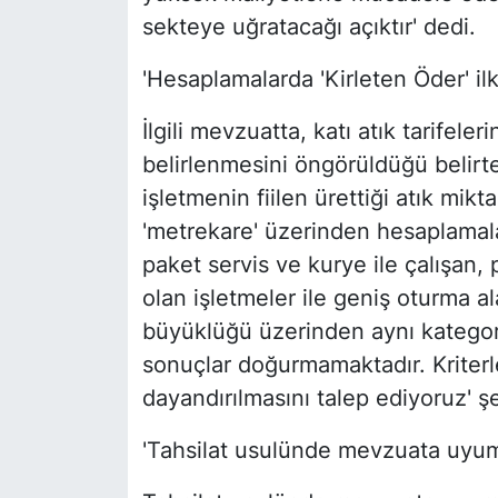
sekteye uğratacağı açıktır' dedi.
'Hesaplamalarda 'Kirleten Öder' ilk
İlgili mevzuatta, katı atık tarifeler
belirlenmesini öngörüldüğü belir
işletmenin fiilen ürettiği atık mik
'metrekare' üzerinden hesaplamalar 
paket servis ve kurye ile çalışan, 
olan işletmeler ile geniş oturma al
büyüklüğü üzerinden aynı kategor
sonuçlar doğurmamaktadır. Kriterler
dayandırılmasını talep ediyoruz' ş
'Tahsilat usulünde mevzuata uyum