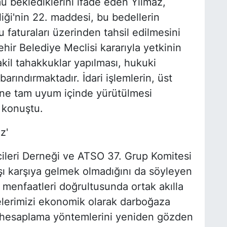
 beklediklerini ifade eden Yılmaz,
liği'nin 22. maddesi, bu bedellerin
u faturaları üzerinden tahsil edilmesini
ir Belediye Meclisi kararıyla yetkinin
akil tahakkuklar yapılması, hukuki
 barındırmaktadır. İdari işlemlerin, üst
ine tam uyum içinde yürütülmesi
e konuştu.
z'
ileri Derneği ve ATSO 37. Grup Komitesi
rşı karşıya gelmek olmadığını da söyleyen
 menfaatleri doğrultusunda ortak akılla
melerimizi ekonomik olarak darboğaza
e hesaplama yöntemlerini yeniden gözden