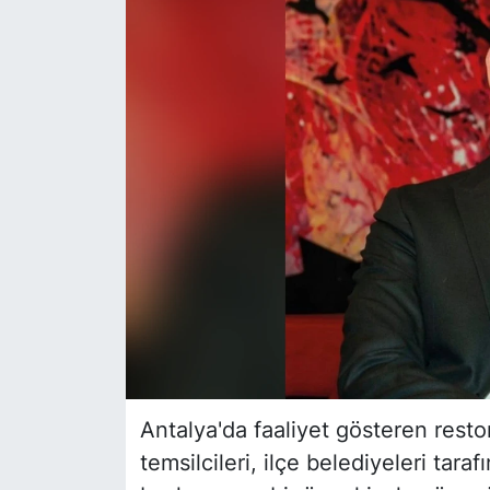
Siyaset
YEREL HABER
Haberde insan
Tanıtım
Antalya'da faaliyet gösteren rest
temsilcileri, ilçe belediyeleri t