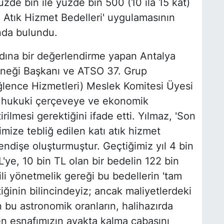
üzde bin ile yüzde bin 500 (10 ila 15 kat)
ı Atık Hizmet Bedelleri' uygulamasının
nda bulundu.
 adına bir değerlendirme yapan Antalya
erneği Başkanı ve ATSO 37. Grup
ğlence Hizmetleri) Meslek Komitesi Üyesi
n hukuki çerçeveye ve ekonomik
ilmesi gerektiğini ifade etti. Yılmaz, 'Son
mize tebliğ edilen katı atık hizmet
endişe oluşturmuştur. Geçtiğimiz yıl 4 bin
L'ye, 10 bin TL olan bir bedelin 122 bin
gili yönetmelik gereği bu bedellerin 'tam
ğinin bilincindeyiz; ancak maliyetlerdeki
n bu astronomik oranların, halihazırda
n esnafımızın ayakta kalma çabasını