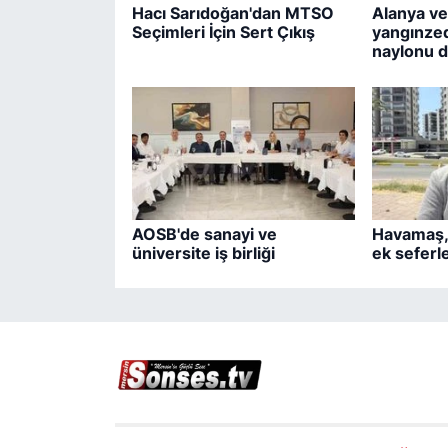
Hacı Sarıdoğan'dan MTSO
Alanya ve
Seçimleri İçin Sert Çıkış
yangınzed
naylonu d
AOSB'de sanayi ve
Havamaş,
üniversite iş birliği
ek seferle