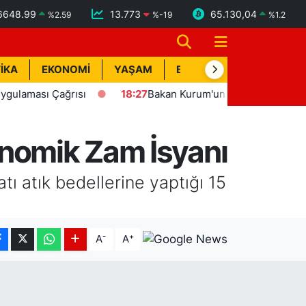
6648.99
13.773
65.130,04
%
2.59
%
-19
%
1.2
İKA
EKONOMİ
YAŞAM
BİK İLAN
TEKNOLOJİ
 Çağrısı
18:27
Bakan Kurum'un katılımıyla Hatay'da 8 bin 
onomik Zam İsyanı
tı atık bedellerine yaptığı 15
-
+
A
A