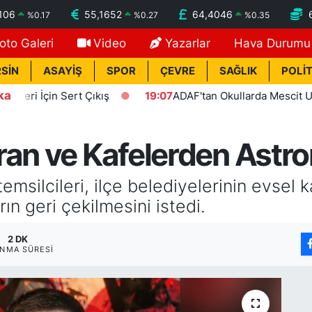
106
55,1652
64,4046
%
0.17
%
0.27
%
0.35
oto Galeri
Video
Yazarlar
Hava Durumu
SİN
ASAYİŞ
SPOR
ÇEVRE
SAĞLIK
POLİT
ka
in Sert Çıkış
19:07
ADAF'tan Okullarda Mescit Uygulaması
ran ve Kafelerden Astr
silcileri, ilçe belediyelerinin evsel ka
n geri çekilmesini istedi.
2 DK
NMA SÜRESI