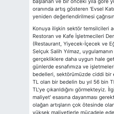
başlanan ve bir önceki yıla göre y
oranında artış gösteren 'Evsel Kat
yeniden değerlendirilmesi çağrısı
Konuya ilişkin sektör temsilcileri
Restoran ve Kafe İşletmecileri D
(Restaurant, Yiyecek-İçecek ve E
Selçuk Salih Yılmaz, uygulamanı
gerçekliklere daha uygun hale getir
günlerde esnafımıza ve işletmeleri
bedelleri, sektörümüzde ciddi bir 
TL olan bir bedelin bu yıl 56 bin T
TL'ye çıkarıldığını görmekteyiz. İl
maliyet' esasına dayanması gerekti
olağan artışların çok ötesinde ola
yüksek maliyetlerle mücadele ede