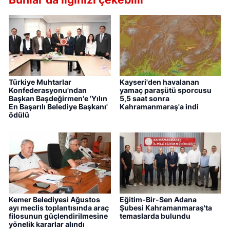
Türkiye Muhtarlar
Kayseri'den havalanan
Konfederasyonu'ndan
yamaç paraşütü sporcusu
Başkan Başdeğirmen'e 'Yılın
5,5 saat sonra
En Başarılı Belediye Başkanı'
Kahramanmaraş'a indi
ödülü
Kemer Belediyesi Ağustos
Eğitim-Bir-Sen Adana
ayı meclis toplantısında araç
Şubesi Kahramanmaraş'ta
filosunun güçlendirilmesine
temaslarda bulundu
yönelik kararlar alındı