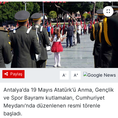
Siyaset
YEREL HABER
Haberde insan
Tanıtım
Paylaş
-
+
A
A
Antalya'da 19 Mayıs Atatürk'ü Anma, Gençlik
ve Spor Bayramı kutlamaları, Cumhuriyet
Meydanı'nda düzenlenen resmi törenle
başladı.