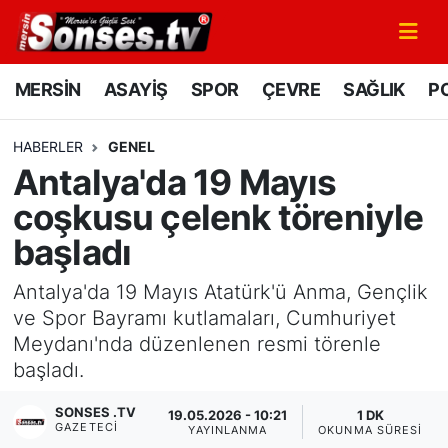
MERSİN
Mersin Nöbetçi Eczaneler
MERSİN
ASAYİŞ
SPOR
ÇEVRE
SAĞLIK
PO
ASAYİŞ
Mersin Hava Durumu
HABERLER
GENEL
Antalya'da 19 Mayıs
SPOR
Mersin Namaz Vakitleri
coşkusu çelenk töreniyle
GÜNÜN MANŞETİ
Mersin Trafik Yoğunluk Haritası
başladı
DÜNYA
Süper Lig Puan Durumu ve Fikstür
Antalya'da 19 Mayıs Atatürk'ü Anma, Gençlik
ve Spor Bayramı kutlamaları, Cumhuriyet
KÜLTÜR - SANAT
Tüm Manşetler
Meydanı'nda düzenlenen resmi törenle
başladı.
MAGAZİN
Son Dakika Haberleri
SONSES .TV
19.05.2026 - 10:21
1 DK
GAZETECI
SAĞLIK
Haber Arşivi
YAYINLANMA
OKUNMA SÜRESI