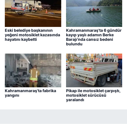
Eski belediye başkanının
Kahramanmaraş'ta 6 gündür
yeğeni motosiklet kazasında
kayıp yaşlı adamın Berke
hayatını kaybetti
Barajı'nda cansız bedeni
bulundu
Kahramanmaraş'ta fabrika
Pikap ile motosiklet çarpıştı,
yangını
motosiklet sürücüsü
yaralandı