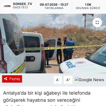
SONSES .TV
09.07.2026 - 15:27
1 DK
GAZETECI
Siyaset
YAYINLANMA
OKUNMA SÜRESI
YEREL HABER
Haberde insan
Tanıtım
Paylaş
-
+
A
A
Antalya'da bir kişi ağabeyi ile telefonda
görüşerek hayatına son vereceğini