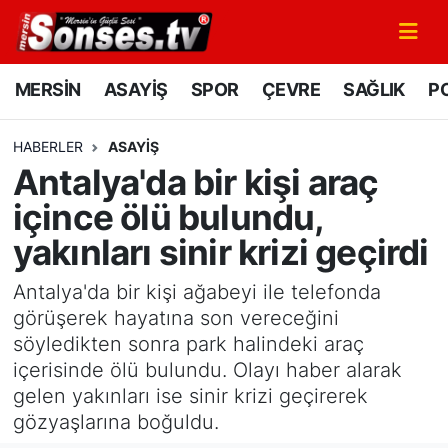
MERSİN
Mersin Nöbetçi Eczaneler
MERSİN
ASAYİŞ
SPOR
ÇEVRE
SAĞLIK
PO
ASAYİŞ
Mersin Hava Durumu
HABERLER
ASAYİŞ
Antalya'da bir kişi araç
SPOR
Mersin Namaz Vakitleri
içince ölü bulundu,
GÜNÜN MANŞETİ
Mersin Trafik Yoğunluk Haritası
yakınları sinir krizi geçirdi
DÜNYA
Süper Lig Puan Durumu ve Fikstür
Antalya'da bir kişi ağabeyi ile telefonda
görüşerek hayatına son vereceğini
KÜLTÜR - SANAT
Tüm Manşetler
söyledikten sonra park halindeki araç
içerisinde ölü bulundu. Olayı haber alarak
MAGAZİN
Son Dakika Haberleri
gelen yakınları ise sinir krizi geçirerek
gözyaşlarına boğuldu.
SAĞLIK
Haber Arşivi