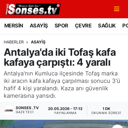
MERSİN
Mersin Nöbetçi Eczaneler
MERSİN
ASAYİŞ
SPOR
ÇEVRE
SAĞLIK
PO
ASAYİŞ
Mersin Hava Durumu
HABERLER
ASAYİŞ
Antalya'da iki Tofaş kafa
SPOR
Mersin Namaz Vakitleri
kafaya çarpıştı: 4 yaralı
GÜNÜN MANŞETİ
Mersin Trafik Yoğunluk Haritası
Antalya'nın Kumluca ilçesinde Tofaş marka
DÜNYA
Süper Lig Puan Durumu ve Fikstür
iki aracın kafa kafaya çarpılması sonucu 3'ü
hafif 4 kişi yaralandı. Kaza anı güvenlik
KÜLTÜR - SANAT
Tüm Manşetler
kamerasına yansıdı.
SONSES .TV
MAGAZİN
Son Dakika Haberleri
20.05.2026 - 17:13
1 DK
GAZETECI
YAYINLANMA
OKUNMA SÜRESI
SAĞLIK
Haber Arşivi