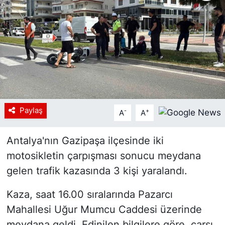
Siyaset
YEREL HABER
Haberde insan
Tanıtım
Paylaş
-
+
A
A
Antalya'nın Gazipaşa ilçesinde iki
motosikletin çarpışması sonucu meydana
gelen trafik kazasında 3 kişi yaralandı.
Kaza, saat 16.00 sıralarında Pazarcı
Mahallesi Uğur Mumcu Caddesi üzerinde
meydana geldi. Edinilen bilgilere göre, çarşı