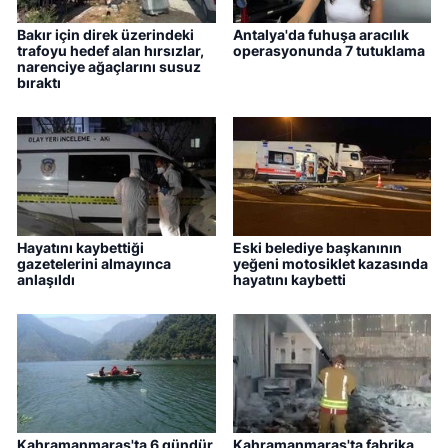
Bakır için direk üzerindeki
Antalya'da fuhuşa aracılık
trafoyu hedef alan hırsızlar,
operasyonunda 7 tutuklama
narenciye ağaçlarını susuz
bıraktı
Hayatını kaybettiği
Eski belediye başkanının
gazetelerini almayınca
yeğeni motosiklet kazasında
anlaşıldı
hayatını kaybetti
Kahramanmaraş'ta 6 gündür
Kahramanmaraş'ta fabrika