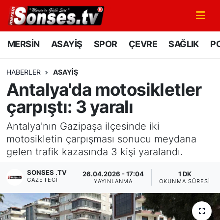
MERSİN
Mersin Nöbetçi Eczaneler
MERSİN
ASAYİŞ
SPOR
ÇEVRE
SAĞLIK
PO
ASAYİŞ
Mersin Hava Durumu
HABERLER
ASAYİŞ
Antalya'da motosikletler
SPOR
Mersin Namaz Vakitleri
çarpıştı: 3 yaralı
GÜNÜN MANŞETİ
Mersin Trafik Yoğunluk Haritası
Antalya'nın Gazipaşa ilçesinde iki
DÜNYA
Süper Lig Puan Durumu ve Fikstür
motosikletin çarpışması sonucu meydana
gelen trafik kazasında 3 kişi yaralandı.
KÜLTÜR - SANAT
Tüm Manşetler
SONSES .TV
26.04.2026 - 17:04
1 DK
GAZETECI
YAYINLANMA
OKUNMA SÜRESI
MAGAZİN
Son Dakika Haberleri
SAĞLIK
Haber Arşivi