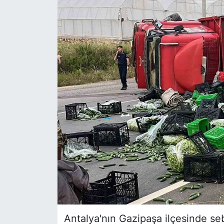
Siyaset
YEREL HABER
Haberde insan
Tanıtım
Antalya'nın Gazipaşa ilçesinde se