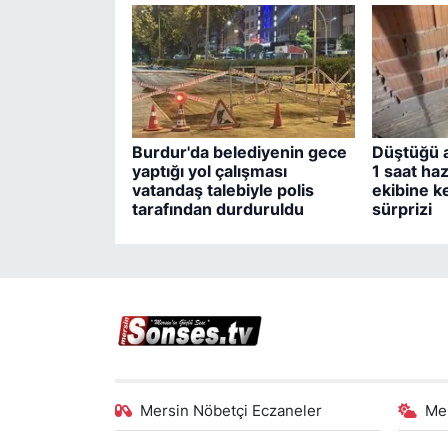
Burdur'da belediyenin gece
Düştüğü a
yaptığı yol çalışması
1 saat haz
vatandaş talebiyle polis
ekibine k
tarafından durduruldu
sürprizi
Mersin Nöbetçi Eczaneler
Me