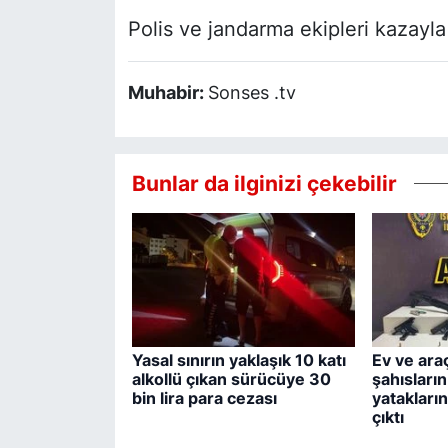
Polis ve jandarma ekipleri kazayla i
Muhabir:
Sonses .tv
Bunlar da ilginizi çekebilir
Yasal sınırın yaklaşık 10 katı
Ev ve ara
alkollü çıkan sürücüye 30
şahısları
bin lira para cezası
yatakların
çıktı