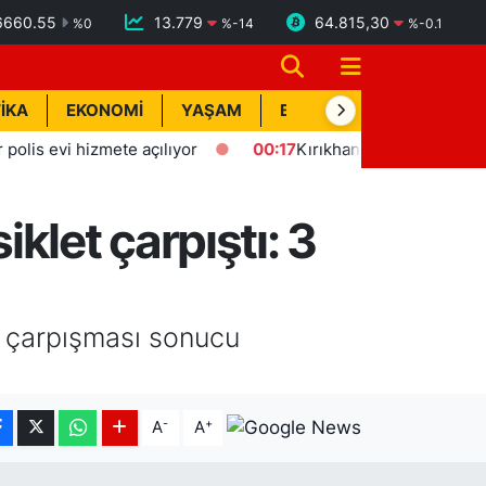
6660.55
13.779
64.815,30
%
0
%
-14
%
-0.1
İKA
EKONOMİ
YAŞAM
BİK İLAN
TEKNOLOJİ
 evi hizmete açılıyor
00:17
Kırıkhan'da trafik kazası: 1 yaral
klet çarpıştı: 3
n çarpışması sonucu
-
+
A
A