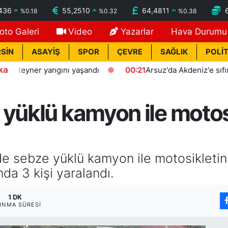
436
55,2510
64,4811
%
0.18
%
0.32
%
0.38
oto Galeri
Video
Yazarlar
Hava Durumu
SİN
ASAYİŞ
SPOR
ÇEVRE
SAĞLIK
POLİT
ka
eyner yangını yaşandı
00:21
Arsuz'da Akdeniz'e sıfır polis
yüklü kamyon ile motosi
nde sebze yüklü kamyon ile motosikleti
da 3 kişi yaralandı.
1 DK
UNMA SÜRESI