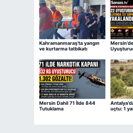
Kahramanmaraş'ta yangın
Mersin’de
ve kurtarma tatbikatı
Uyuşturu
Mersin Dahil 71 İlde 844
Antalya'd
Tutuklama
uçtu: 1 ya