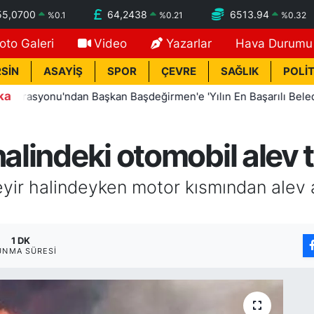
55,0700
64,2438
6513.94
%
0.1
%
0.21
%
0.32
oto Galeri
Video
Yazarlar
Hava Durumu
SİN
ASAYİŞ
SPOR
ÇEVRE
SAĞLIK
POLİT
ka
yonu'ndan Başkan Başdeğirmen'e 'Yılın En Başarılı Belediye Ba
halindeki otomobil ale
seyir halindeyken motor kısmından alev 
1 DK
UNMA SÜRESI