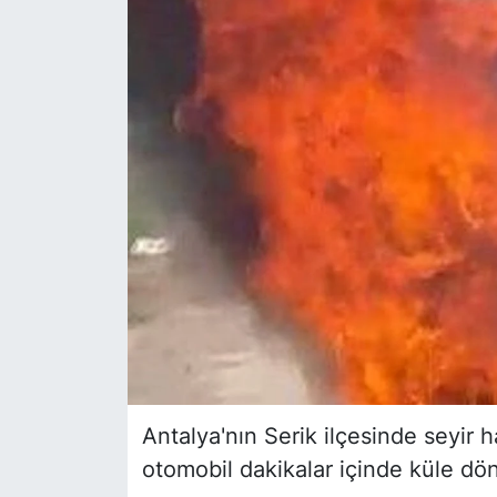
Siyaset
YEREL HABER
Haberde insan
Tanıtım
Antalya'nın Serik ilçesinde seyir 
otomobil dakikalar içinde küle dö