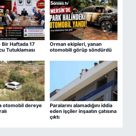
 Bir Haftada 17
Orman ekipleri, yanan
cu Tutuklaması
otomobili görüp söndürdü
a otomobil dereye
Paralarını alamadığını iddia
ralı
eden işçiler inşaatın çatısına
çıktı