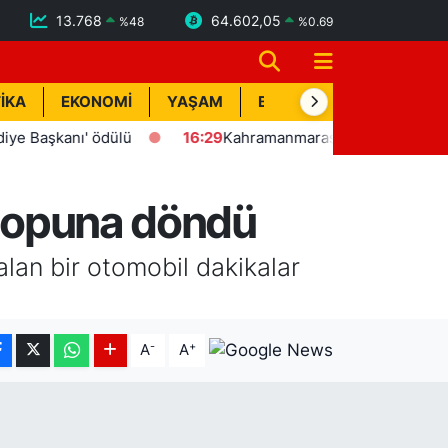
13.768
64.602,05
%
48
%
0.69
İKA
EKONOMİ
YAŞAM
BİK İLAN
TEKNOLOJİ
şkanı' ödülü
16:29
Kahramanmaraş'ta yangın ve kurtarma t
v topuna döndü
alan bir otomobil dakikalar
-
+
A
A