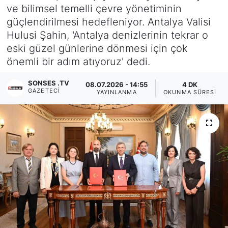
ve bilimsel temelli çevre yönetiminin
Siyaset
güçlendirilmesi hedefleniyor. Antalya Valisi
Hulusi Şahin, 'Antalya denizlerinin tekrar o
YEREL HABER
eski güzel günlerine dönmesi için çok
önemli bir adım atıyoruz' dedi.
Haberde insan
SONSES .TV
08.07.2026 - 14:55
4 DK
GAZETECI
YAYINLANMA
OKUNMA SÜRESI
Tanıtım