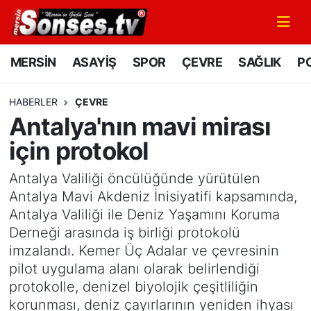
MERSİN
Mersin Nöbetçi Eczaneler
MERSİN
ASAYİŞ
SPOR
ÇEVRE
SAĞLIK
PO
ASAYİŞ
Mersin Hava Durumu
HABERLER
ÇEVRE
Antalya'nın mavi mirası
SPOR
Mersin Namaz Vakitleri
için protokol
GÜNÜN MANŞETİ
Mersin Trafik Yoğunluk Haritası
Antalya Valiliği öncülüğünde yürütülen
DÜNYA
Süper Lig Puan Durumu ve Fikstür
Antalya Mavi Akdeniz İnisiyatifi kapsamında,
Antalya Valiliği ile Deniz Yaşamını Koruma
KÜLTÜR - SANAT
Tüm Manşetler
Derneği arasında iş birliği protokolü
imzalandı. Kemer Üç Adalar ve çevresinin
MAGAZİN
Son Dakika Haberleri
pilot uygulama alanı olarak belirlendiği
protokolle, denizel biyolojik çeşitliliğin
SAĞLIK
Haber Arşivi
korunması, deniz çayırlarının yeniden ihyası