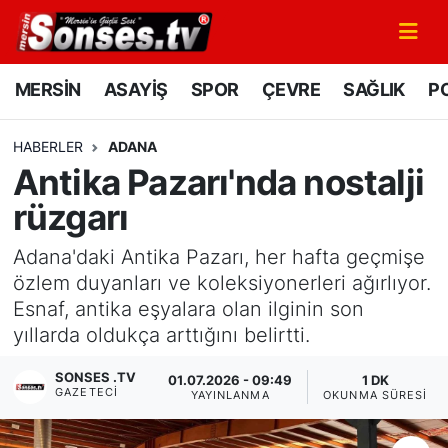
MERSİN
Mersin Nöbetçi Eczaneler
MERSİN
ASAYİŞ
SPOR
ÇEVRE
SAĞLIK
PO
ASAYİŞ
Mersin Hava Durumu
HABERLER
ADANA
Antika Pazarı'nda nostalji
SPOR
Mersin Namaz Vakitleri
rüzgarı
GÜNÜN MANŞETİ
Mersin Trafik Yoğunluk Haritası
Adana'daki Antika Pazarı, her hafta geçmişe
DÜNYA
Süper Lig Puan Durumu ve Fikstür
özlem duyanları ve koleksiyonerleri ağırlıyor.
Esnaf, antika eşyalara olan ilginin son
KÜLTÜR - SANAT
Tüm Manşetler
yıllarda oldukça arttığını belirtti.
SONSES .TV
MAGAZİN
Son Dakika Haberleri
01.07.2026 - 09:49
1 DK
GAZETECI
YAYINLANMA
OKUNMA SÜRESI
SAĞLIK
Haber Arşivi