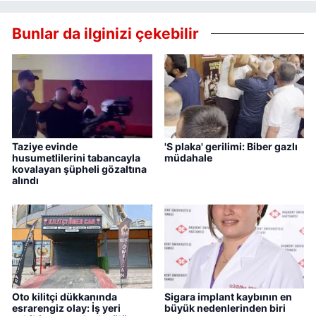
Bunlar da ilginizi çekebilir
Taziye evinde
'S plaka' gerilimi: Biber gazlı
husumetlilerini tabancayla
müdahale
kovalayan şüpheli gözaltına
alındı
Oto kilitçi dükkanında
Sigara implant kaybının en
esrarengiz olay: İş yeri
büyük nedenlerinden biri