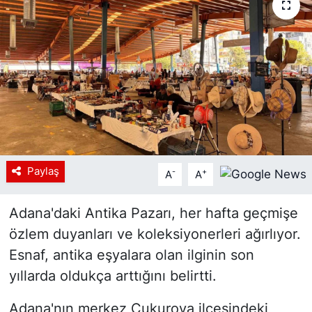
Siyaset
YEREL HABER
Haberde insan
Tanıtım
Paylaş
-
+
A
A
Adana'daki Antika Pazarı, her hafta geçmişe
özlem duyanları ve koleksiyonerleri ağırlıyor.
Esnaf, antika eşyalara olan ilginin son
yıllarda oldukça arttığını belirtti.
Adana'nın merkez Çukurova ilçesindeki