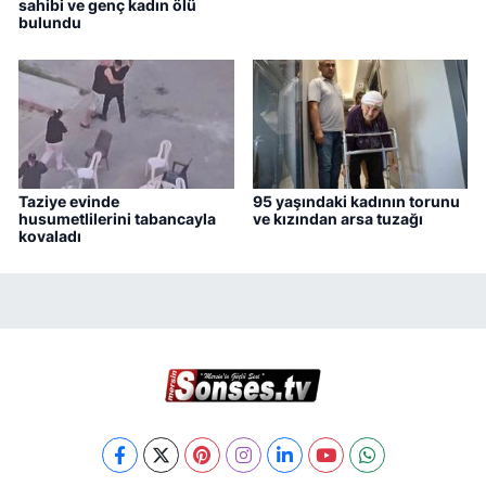
sahibi ve genç kadın ölü
bulundu
Taziye evinde
95 yaşındaki kadının torunu
husumetlilerini tabancayla
ve kızından arsa tuzağı
kovaladı