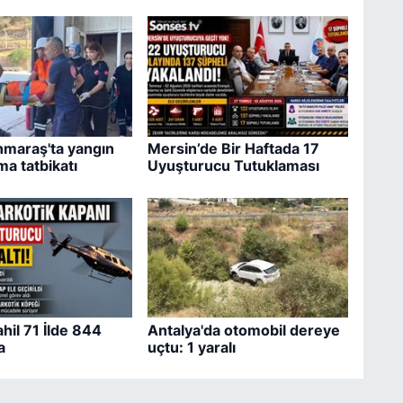
maraş'ta yangın
Mersin’de Bir Haftada 17
ma tatbikatı
Uyuşturucu Tutuklaması
hil 71 İlde 844
Antalya'da otomobil dereye
a
uçtu: 1 yaralı