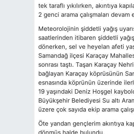
tek taraflı yıkılırken, akıntıya kap
2 genci arama çalışmaları devam e
Meteorolojinin şiddetli yağış uya
saatlerinden itibaren şiddetli yağı
dönerken, sel ve heyelan afeti yaşa
Samandağ ilçesi Karaçay Mahalles
sonrası taştı. Taşan Karaçay Nehri
bağlayan Karaçay köprüsünün Sam
esnasında köprünün üzerinde iler
19 yaşındaki Deniz Hoşgel kaybol
Büyükşehir Belediyesi Su altı Ara
üzere çok sayıda ekip arama çalış
Öte yandan gençlerim akıntıya kap
dönmüş halde bulundu.