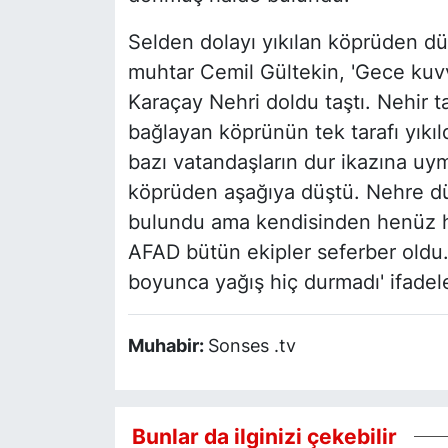
Selden dolayı yıkılan köprüden d
muhtar Cemil Gültekin, 'Gece kuvve
Karaçay Nehri doldu taştı. Nehir t
bağlayan köprünün tek tarafı yıkıl
bazı vatandaşların dur ikazına uym
köprüden aşağıya düştü. Nehre dü
bulundu ama kendisinden henüz ha
AFAD bütün ekipler seferber oldu.
boyunca yağış hiç durmadı' ifadele
Muhabir:
Sonses .tv
Bunlar da ilginizi çekebilir