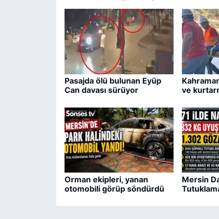
Pasajda ölü bulunan Eyüp
Kahraman
Can davası sürüyor
ve kurtar
Orman ekipleri, yanan
Mersin Da
otomobili görüp söndürdü
Tutuklam