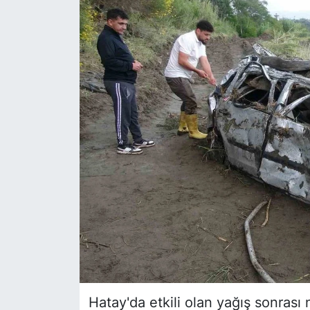
Siyaset
YEREL HABER
Haberde insan
Tanıtım
Hatay'da etkili olan yağış sonras