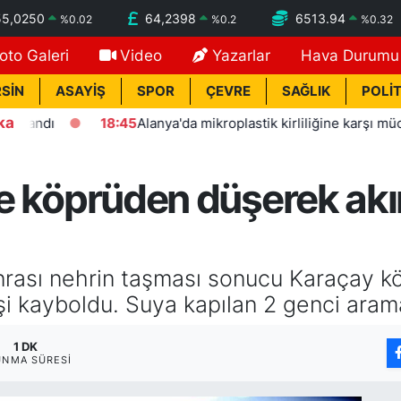
55,0250
64,2398
6513.94
%
0.02
%
0.2
%
0.32
oto Galeri
Video
Yazarlar
Hava Durumu
SİN
ASAYİŞ
SPOR
ÇEVRE
SAĞLIK
POLİT
ka
ı
18:45
Alanya'da mikroplastik kirliliğine karşı mücadelenin
kte köprüden düşerek akı
nrası nehrin taşması sonucu Karaçay köpr
kişi kayboldu. Suya kapılan 2 genci ara
1 DK
UNMA SÜRESI