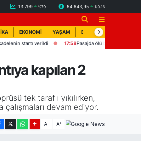
13.799
64.643,95
%
70
%
0.16
İKA
EKONOMİ
YAŞAM
BİK İLAN
TEKNOLOJİ
 startı verildi
17:58
Pasajda ölü bulunan Eyüp Can davas
ntıya kapılan 2
üsü tek taraflı yıkılırken,
ma çalışmaları devam ediyor.
-
+
A
A