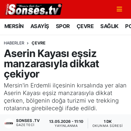
MERSİN
Mersin Nöbetçi Eczaneler
MERSİN
ASAYİŞ
SPOR
ÇEVRE
SAĞLIK
PO
ASAYİŞ
Mersin Hava Durumu
HABERLER
ÇEVRE
Aserin Kayası eşsiz
SPOR
Mersin Namaz Vakitleri
manzarasıyla dikkat
GÜNÜN MANŞETİ
Mersin Trafik Yoğunluk Haritası
çekiyor
DÜNYA
Süper Lig Puan Durumu ve Fikstür
Mersin'in Erdemli ilçesinin kırsalında yer alan
Aserin Kayası eşsiz manzarasıyla dikkat
KÜLTÜR - SANAT
Tüm Manşetler
çerken, bölgenin doğa turizmi ve trekking
rotalarına girebileceği ifade edildi.
MAGAZİN
Son Dakika Haberleri
SONSES .TV
13.05.2026 - 11:10
1 DK
GAZETECI
SAĞLIK
Haber Arşivi
YAYINLANMA
OKUNMA SÜRESI