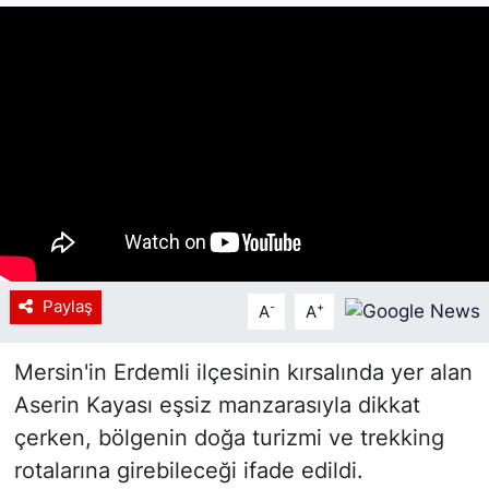
Siyaset
YEREL HABER
Haberde insan
Tanıtım
Paylaş
-
+
A
A
Mersin'in Erdemli ilçesinin kırsalında yer alan
Aserin Kayası eşsiz manzarasıyla dikkat
çerken, bölgenin doğa turizmi ve trekking
rotalarına girebileceği ifade edildi.