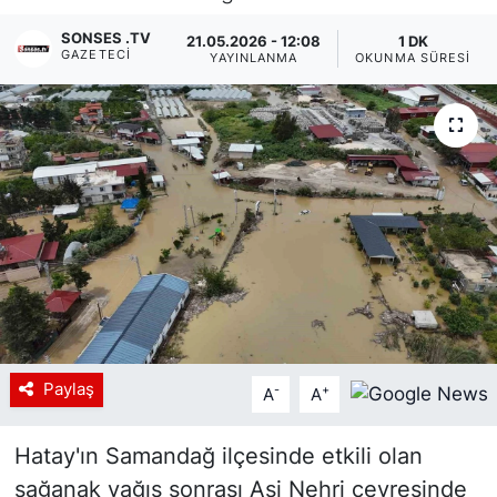
Siyaset
SONSES .TV
21.05.2026 - 12:08
1 DK
GAZETECI
YAYINLANMA
OKUNMA SÜRESI
YEREL HABER
Haberde insan
Tanıtım
Paylaş
-
+
A
A
Hatay'ın Samandağ ilçesinde etkili olan
sağanak yağış sonrası Asi Nehri çevresinde