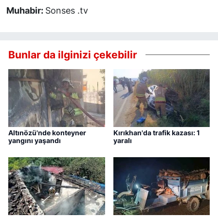
Muhabir:
Sonses .tv
Bunlar da ilginizi çekebilir
Altınözü'nde konteyner
Kırıkhan'da trafik kazası: 1
yangını yaşandı
yaralı