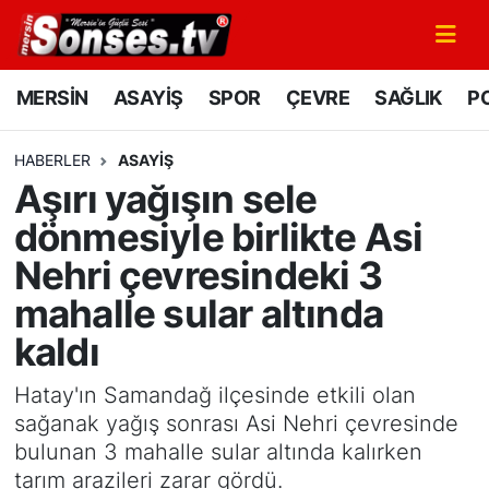
MERSİN
Mersin Nöbetçi Eczaneler
MERSİN
ASAYİŞ
SPOR
ÇEVRE
SAĞLIK
PO
ASAYİŞ
Mersin Hava Durumu
HABERLER
ASAYİŞ
Aşırı yağışın sele
SPOR
Mersin Namaz Vakitleri
dönmesiyle birlikte Asi
GÜNÜN MANŞETİ
Mersin Trafik Yoğunluk Haritası
Nehri çevresindeki 3
mahalle sular altında
DÜNYA
Süper Lig Puan Durumu ve Fikstür
kaldı
KÜLTÜR - SANAT
Tüm Manşetler
Hatay'ın Samandağ ilçesinde etkili olan
MAGAZİN
Son Dakika Haberleri
sağanak yağış sonrası Asi Nehri çevresinde
bulunan 3 mahalle sular altında kalırken
SAĞLIK
Haber Arşivi
tarım arazileri zarar gördü.