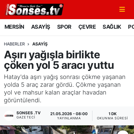
MERSİN
Mersin Nöbetçi Eczaneler
MERSİN
ASAYİŞ
SPOR
ÇEVRE
SAĞLIK
PO
ASAYİŞ
Mersin Hava Durumu
HABERLER
ASAYİŞ
Aşırı yağışla birlikte
SPOR
Mersin Namaz Vakitleri
çöken yol 5 aracı yuttu
GÜNÜN MANŞETİ
Mersin Trafik Yoğunluk Haritası
Hatay'da aşırı yağış sonrası çökme yaşanan
DÜNYA
Süper Lig Puan Durumu ve Fikstür
yolda 5 araç zarar gördü. Çökme yaşanan
yol ve mahsur kalan araçlar havadan
KÜLTÜR - SANAT
Tüm Manşetler
görüntülendi.
SONSES .TV
MAGAZİN
Son Dakika Haberleri
21.05.2026 - 08:00
1 DK
GAZETECI
YAYINLANMA
OKUNMA SÜRESI
SAĞLIK
Haber Arşivi