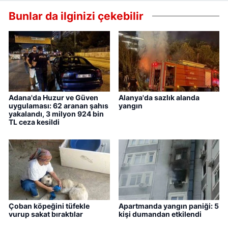
Bunlar da ilginizi çekebilir
Adana'da Huzur ve Güven
Alanya'da sazlık alanda
uygulaması: 62 aranan şahıs
yangın
yakalandı, 3 milyon 924 bin
TL ceza kesildi
Çoban köpeğini tüfekle
Apartmanda yangın paniği: 5
vurup sakat bıraktılar
kişi dumandan etkilendi