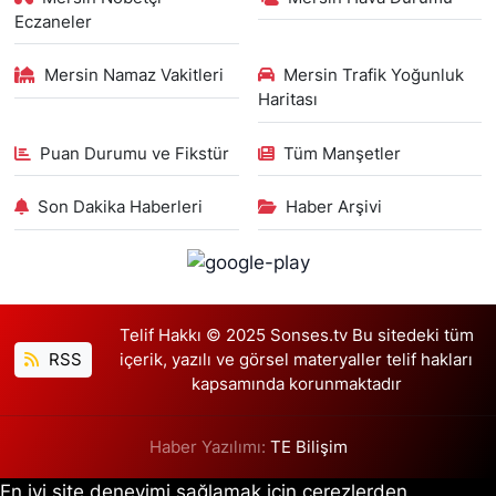
Eczaneler
Mersin Namaz Vakitleri
Mersin Trafik Yoğunluk
Haritası
Puan Durumu ve Fikstür
Tüm Manşetler
Son Dakika Haberleri
Haber Arşivi
Telif Hakkı © 2025 Sonses.tv Bu sitedeki tüm
RSS
içerik, yazılı ve görsel materyaller telif hakları
kapsamında korunmaktadır
Haber Yazılımı:
TE Bilişim
En iyi site deneyimi sağlamak için çerezlerden