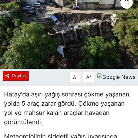
Siyaset
YEREL HABER
Haberde insan
Tanıtım
Paylaş
-
+
A
A
Hatay'da aşırı yağış sonrası çökme yaşanan
yolda 5 araç zarar gördü. Çökme yaşanan
yol ve mahsur kalan araçlar havadan
görüntülendi.
Meteorolojinin şiddetli yağış uyarısında