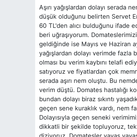
Aşırı yağışlardan dolayı serada 
düşük olduğunu belirten Servet Er
60 TL'den alıcı bulduğunu ifade ede
beri uğraşıyorum. Domateslerimiz
geldiğinde ise Mayıs ve Haziran ay
yağışlardan dolayı verimde fazla b
olması bu verim kaybını telafi ed
satıyoruz ve fiyatlardan çok mem
serada aşırı nem oluştu. Bu nemd
verim düştü. Domates hastalığı k
bundan dolayı biraz sıkıntı yaşad
geçen sene kuraklık vardı, nem fazl
Dolayısıyla geçen seneki verimimi
dikkatli bir şekilde topluyoruz, t
diziyoruz. Domatesler yavaş yavaş