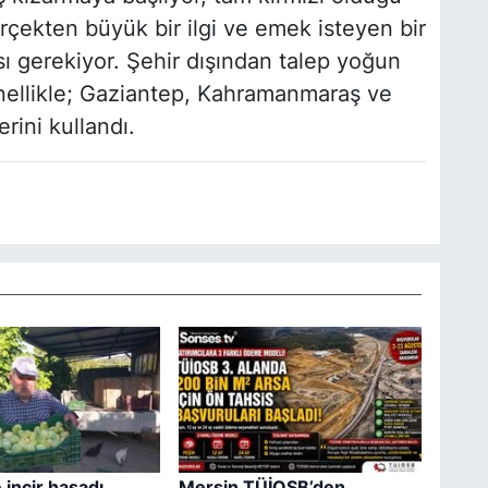
rçekten büyük bir ilgi ve emek isteyen bir
ası gerekiyor. Şehir dışından talep yoğun
enellikle; Gaziantep, Kahramanmaraş ve
erini kullandı.
 incir hasadı
Mersin TÜİOSB’den