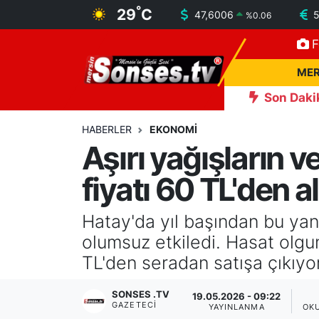
°
29
C
47,6006
%
0.06
F
MERSİN
Mersin Nöbetçi Eczaneler
MER
ASAYİŞ
Mersin Hava Durumu
Son Daki
İncelemesi
16:35
Mersin'de patlayan domates konservesi 
SPOR
Mersin Namaz Vakitleri
HABERLER
EKONOMİ
Aşırı yağışların v
GÜNÜN MANŞETİ
Mersin Trafik Yoğunluk Haritası
fiyatı 60 TL'den a
DÜNYA
Süper Lig Puan Durumu ve Fikstür
Hatay'da yıl başından bu yana
KÜLTÜR - SANAT
Tüm Manşetler
olumsuz etkiledi. Hasat olgu
TL'den seradan satışa çıkıyor
MAGAZİN
Son Dakika Haberleri
SONSES .TV
19.05.2026 - 09:22
GAZETECI
SAĞLIK
Haber Arşivi
YAYINLANMA
OK