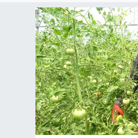
Siyaset
YEREL HABER
Haberde insan
Tanıtım