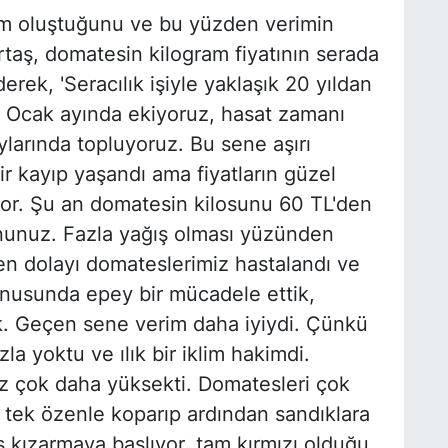
nem oluştuğunu ve bu yüzden verimin
taş, domatesin kilogram fiyatının serada
rek, 'Seracılık işiyle yaklaşık 20 yıldan
i Ocak ayında ekiyoruz, hasat zamanı
larında topluyoruz. Bu sene aşırı
ir kayıp yaşandı ama fiyatların güzel
iyor. Şu an domatesin kilosunu 60 TL'den
nunuz. Fazla yağış olması yüzünden
en dolayı domateslerimiz hastalandı ve
onusunda epey bir mücadele ettik,
ık. Geçen sene verim daha iyiydi. Çünkü
a yoktu ve ılık bir iklim hakimdi.
z çok daha yüksekti. Domatesleri çok
ek tek özenle koparıp ardından sandıklara
 kızarmaya başlıyor, tam kırmızı olduğu