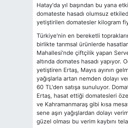
Hatay'da yıl başından bu yana etkili
domateste hasadı olumsuz etkiled
yetiştirilen domatesler kilogram fi
Türkiye'nin en bereketli topraklar
birlikte tarımsal ürünlerde hasatla
Mahallesi'nde çiftçilik yapan Ser
altında domates hasadı yapıyor. 
yetiştiren Ertaş, Mayıs ayının gel
yağışlarla artan nemden dolayı v
60 TL'den satışa sunuluyor. Domat
Ertaş, hasat ettiği domatesleri öz
ve Kahramanmaraş gibi kısa mesafe
sene aşırı yağışlardan dolayı verim
güzel olması bu verim kaybını telaf