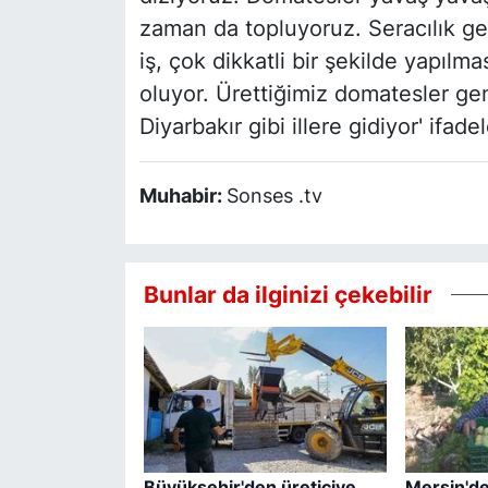
zaman da topluyoruz. Seracılık ge
iş, çok dikkatli bir şekilde yapılm
oluyor. Ürettiğimiz domatesler g
Diyarbakır gibi illere gidiyor' ifadel
Muhabir:
Sonses .tv
Bunlar da ilginizi çekebilir
Büyükşehir'den üreticiye
Mersin'de