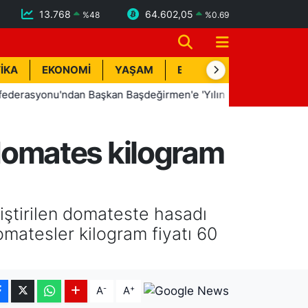
13.768
64.602,05
%
48
%
0.69
İKA
EKONOMİ
YAŞAM
BİK İLAN
TEKNOLOJİ
nu'ndan Başkan Başdeğirmen'e 'Yılın En Başarılı Belediye Başk
ı domates kilogram
tiştirilen domateste hasadı
omatesler kilogram fiyatı 60
-
+
A
A