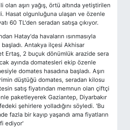
 olan aşırı yağış, örtü altında yetiştirilen
i. Hasat olgunluğuna ulaşan ve özenle
yatı 60 TL'den seradan satışa çıkıyor.
ından Hatay'da havaların ısınmasıyla
r başladı. Antakya ilçesi Akhisar
vet Ertaş, 2 buçuk dönümlük arazide sera
Ocak ayında domatesleri ekip özenle
mesiyle domates hasadına başladı. Aşırı
erimin düştüğü domates, seradan kilosu
esin satış fiyatından memnun olan çiftçi
enle paketleyerek Gaziantep, Diyarbakır
deki şehirlere yolladığını söyledi. 'Bu
de fazla bir kayıp yaşandı ama fiyatların
i ediyor'