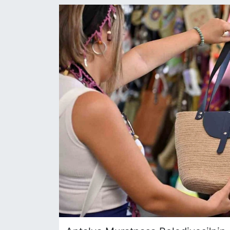
Siyaset
YEREL HABER
Haberde insan
Tanıtım