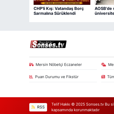
CHP'li Kış: Vatandaş Borç
AOSB'de 
Sarmalına Sürüklendi
üniversite 
Mersin Nöbetçi Eczaneler
Me
Puan Durumu ve Fikstür
Tüm
Telif Hakkı © 2025 Sonses.tv Bu site
RSS
kapsamında korunmaktadır