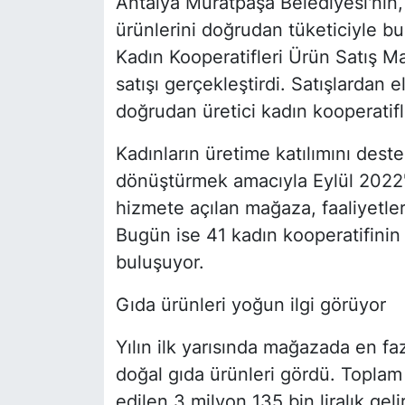
Antalya Muratpaşa Belediyesi'nin, 
ürünlerini doğrudan tüketiciyle b
Kadın Kooperatifleri Ürün Satış Ma
satışı gerçekleştirdi. Satışlardan e
doğrudan üretici kadın kooperatifle
Kadınların üretime katılımını de
dönüştürmek amacıyla Eylül 2022'd
hizmete açılan mağaza, faaliyetler
Bugün ise 41 kadın kooperatifinin 
buluşuyor.
Gıda ürünleri yoğun ilgi görüyor
Yılın ilk yarısında mağazada en fazl
doğal gıda ürünleri gördü. Toplam
edilen 3 milyon 135 bin liralık gel