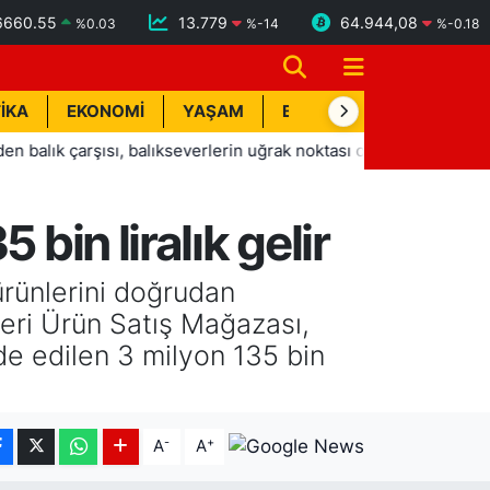
6660.55
13.779
64.944,08
%
0.03
%
-14
%
-0.18
İKA
EKONOMİ
YAŞAM
BİK İLAN
TEKNOLOJİ
arşısı, balıkseverlerin uğrak noktası oldu
14:04
Serdar Gü
bin liralık gelir
ürünlerini doğrudan
leri Ürün Satış Mağazası,
lde edilen 3 milyon 135 bin
-
+
A
A