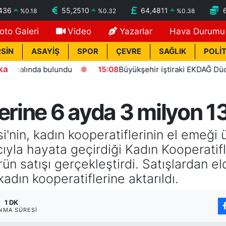
436
55,2510
64,4811
%
0.18
%
0.32
%
0.38
oto Galeri
Video
Yazarlar
Hava Durumu
SİN
ASAYİŞ
SPOR
ÇEVRE
SAĞLIK
POLİT
ka
nda bulundu
15:08
Büyükşehir iştiraki EKDAĞ Düden balık ç
rine 6 ayda 3 milyon 135 
'nin, kadın kooperatiflerinin el emeği 
ıyla hayata geçirdiği Kadın Kooperatif
ürün satışı gerçekleştirdi. Satışlardan e
 kadın kooperatiflerine aktarıldı.
1 DK
NMA SÜRESI