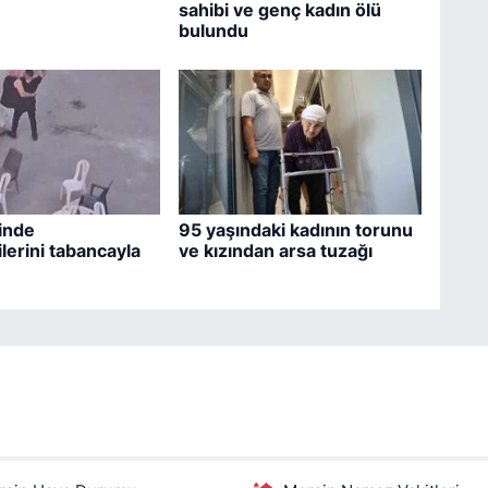
sahibi ve genç kadın ölü
bulundu
inde
95 yaşındaki kadının torunu
lerini tabancayla
ve kızından arsa tuzağı