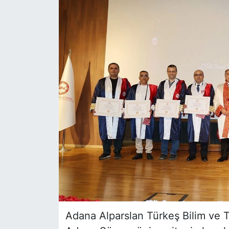
Siyaset
YEREL HABER
Haberde insan
Tanıtım
Adana Alparslan Türkeş Bilim ve Te