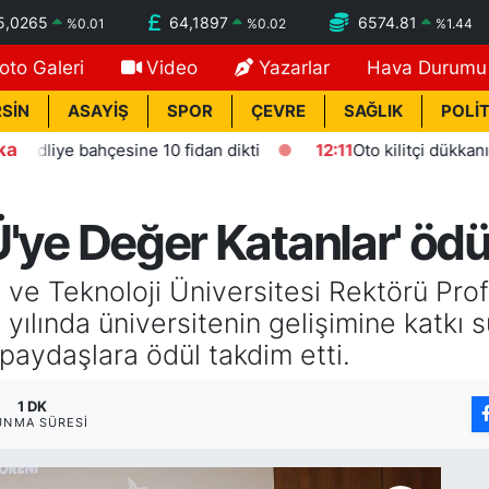
5,0265
64,1897
6574.81
%
0.01
%
0.02
%
1.44
oto Galeri
Video
Yazarlar
Hava Durumu
SİN
ASAYİŞ
SPOR
ÇEVRE
SAĞLIK
POLİT
ka
e bahçesine 10 fidan dikti
12:11
Oto kilitçi dükkanında esra
Ü'ye Değer Katanlar' ödül
 ve Teknoloji Üniversitesi Rektörü Pro
 yılında üniversitenin gelişimine katkı
 paydaşlara ödül takdim etti.
1 DK
UNMA SÜRESI