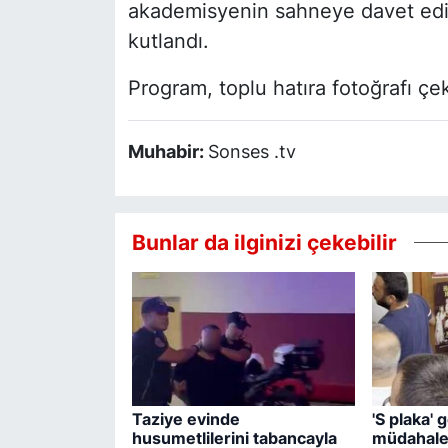
akademisyenin sahneye davet edild
kutlandı.
Program, toplu hatıra fotoğrafı çe
Muhabir:
Sonses .tv
Bunlar da ilginizi çekebilir
Taziye evinde
'S plaka' g
husumetlilerini tabancayla
müdahal