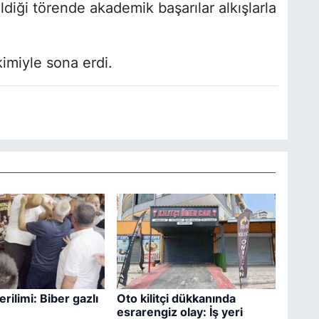
iği törende akademik başarılar alkışlarla
kimiyle sona erdi.
erilimi: Biber gazlı
Oto kilitçi dükkanında
e
esrarengiz olay: İş yeri