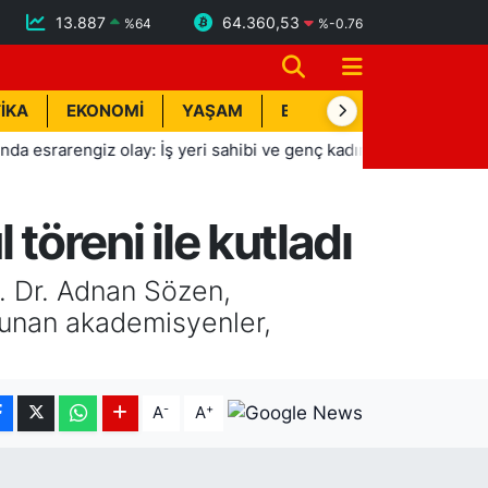
13.887
64.360,53
%
64
%
-0.76
İKA
EKONOMİ
YAŞAM
BİK İLAN
TEKNOLOJİ
rengiz olay: İş yeri sahibi ve genç kadın ölü bulundu
11:5
 töreni ile kutladı
f. Dr. Adnan Sözen,
 sunan akademisyenler,
-
+
A
A