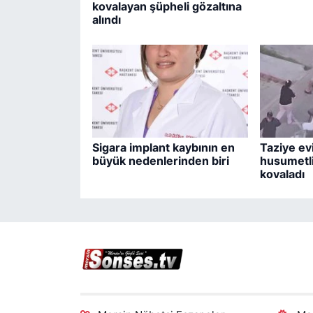
kovalayan şüpheli gözaltına
alındı
Sigara implant kaybının en
Taziye ev
büyük nedenlerinden biri
husumetli
kovaladı