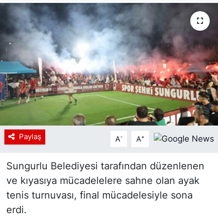
Siyaset
YEREL HABER
Haberde insan
Tanıtım
Paylaş
-
+
A
A
Sungurlu Belediyesi tarafından düzenlenen
ve kıyasıya mücadelelere sahne olan ayak
tenis turnuvası, final mücadelesiyle sona
erdi.