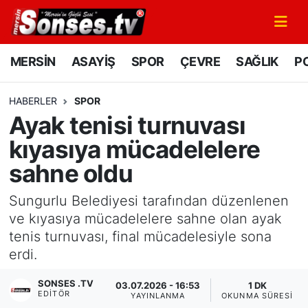
MERSİN
Mersin Nöbetçi Eczaneler
MERSİN
ASAYİŞ
SPOR
ÇEVRE
SAĞLIK
PO
ASAYİŞ
Mersin Hava Durumu
HABERLER
SPOR
Ayak tenisi turnuvası
SPOR
Mersin Namaz Vakitleri
kıyasıya mücadelelere
GÜNÜN MANŞETİ
Mersin Trafik Yoğunluk Haritası
sahne oldu
DÜNYA
Süper Lig Puan Durumu ve Fikstür
Sungurlu Belediyesi tarafından düzenlenen
ve kıyasıya mücadelelere sahne olan ayak
KÜLTÜR - SANAT
Tüm Manşetler
tenis turnuvası, final mücadelesiyle sona
erdi.
MAGAZİN
Son Dakika Haberleri
SONSES .TV
03.07.2026 - 16:53
1 DK
EDITÖR
SAĞLIK
Haber Arşivi
YAYINLANMA
OKUNMA SÜRESI