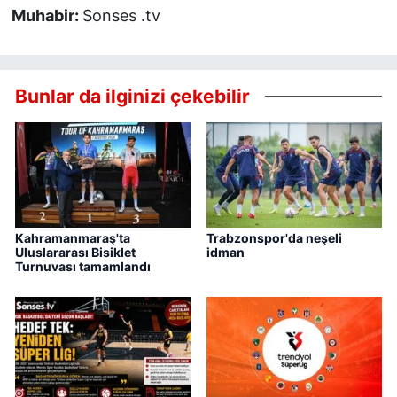
Muhabir:
Sonses .tv
Bunlar da ilginizi çekebilir
Kahramanmaraş'ta
Trabzonspor'da neşeli
Uluslararası Bisiklet
idman
Turnuvası tamamlandı