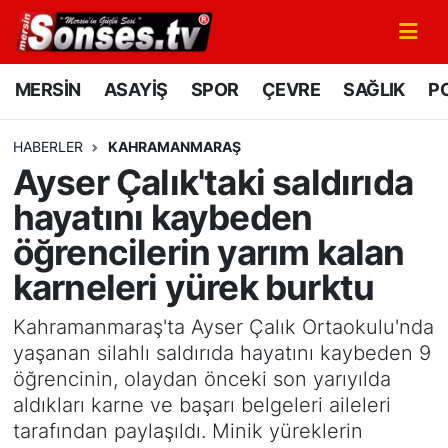
MERSİN
Mersin Nöbetçi Eczaneler
MERSİN
ASAYİŞ
SPOR
ÇEVRE
SAĞLIK
PO
ASAYİŞ
Mersin Hava Durumu
HABERLER
KAHRAMANMARAŞ
Ayser Çalık'taki saldırıda
SPOR
Mersin Namaz Vakitleri
hayatını kaybeden
GÜNÜN MANŞETİ
Mersin Trafik Yoğunluk Haritası
öğrencilerin yarım kalan
karneleri yürek burktu
DÜNYA
Süper Lig Puan Durumu ve Fikstür
Kahramanmaraş'ta Ayser Çalık Ortaokulu'nda
KÜLTÜR - SANAT
Tüm Manşetler
yaşanan silahlı saldırıda hayatını kaybeden 9
öğrencinin, olaydan önceki son yarıyılda
MAGAZİN
Son Dakika Haberleri
aldıkları karne ve başarı belgeleri aileleri
tarafından paylaşıldı. Minik yüreklerin
SAĞLIK
Haber Arşivi