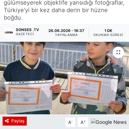
gülümseyerek objektife yansıdığı fotoğraflar,
Türkiye'yi bir kez daha derin bir hüzne
Siyaset
boğdu.
YEREL HABER
SONSES .TV
26.06.2026 - 16:37
1 DK
GAZETECI
YAYINLANMA
OKUNMA SÜRESI
Haberde insan
Tanıtım
Paylaş
-
+
A
A