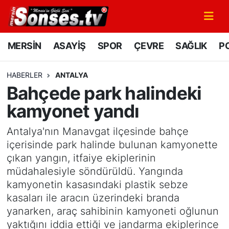
MERSİN
Mersin Nöbetçi Eczaneler
MERSİN
ASAYİŞ
SPOR
ÇEVRE
SAĞLIK
PO
ASAYİŞ
Mersin Hava Durumu
HABERLER
ANTALYA
Bahçede park halindeki
SPOR
Mersin Namaz Vakitleri
kamyonet yandı
GÜNÜN MANŞETİ
Mersin Trafik Yoğunluk Haritası
Antalya'nın Manavgat ilçesinde bahçe
DÜNYA
Süper Lig Puan Durumu ve Fikstür
içerisinde park halinde bulunan kamyonette
çıkan yangın, itfaiye ekiplerinin
KÜLTÜR - SANAT
Tüm Manşetler
müdahalesiyle söndürüldü. Yangında
kamyonetin kasasındaki plastik sebze
MAGAZİN
Son Dakika Haberleri
kasaları ile aracın üzerindeki branda
yanarken, araç sahibinin kamyoneti oğlunun
SAĞLIK
Haber Arşivi
yaktığını iddia ettiği ve jandarma ekiplerince