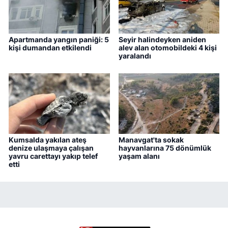
Apartmanda yangın paniği: 5
Seyir halindeyken aniden
kişi dumandan etkilendi
alev alan otomobildeki 4 kişi
yaralandı
Kumsalda yakılan ateş
Manavgat'ta sokak
denize ulaşmaya çalışan
hayvanlarına 75 dönümlük
yavru carettayı yakıp telef
yaşam alanı
etti