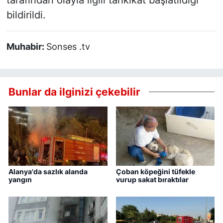
tarafından olayla ilgili tahkikat başlatıldığı
bildirildi.
Muhabir:
Sonses .tv
Bunlar da ilginizi çekebilir
Alanya'da sazlık alanda
Çoban köpeğini tüfekle
yangın
vurup sakat bıraktılar