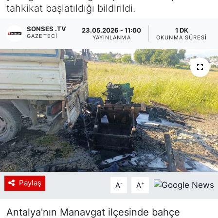
tahkikat başlatıldığı bildirildi.
Siyaset
SONSES .TV
23.05.2026 - 11:00
1 DK
GAZETECI
YAYINLANMA
OKUNMA SÜRESI
YEREL HABER
Haberde insan
Tanıtım
Paylaş
-
+
A
A
Antalya'nın Manavgat ilçesinde bahçe