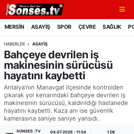
MERSİN
Mersin Nöbetçi Eczaneler
MERSİN
ASAYİŞ
SPOR
ÇEVRE
SAĞLIK
PO
ASAYİŞ
Mersin Hava Durumu
HABERLER
ASAYİŞ
Bahçeye devrilen iş
SPOR
Mersin Namaz Vakitleri
makinesinin sürücüsü
GÜNÜN MANŞETİ
Mersin Trafik Yoğunluk Haritası
hayatını kaybetti
DÜNYA
Süper Lig Puan Durumu ve Fikstür
Antalya'nın Manavgat ilçesinde kontrolden
çıkarak yol kenarındaki bahçeye devrilen iş
KÜLTÜR - SANAT
Tüm Manşetler
makinesinin sürücüsü, kaldırıldığı hastanede
hayatını kaybetti. Kaza anı ise güvenlik
MAGAZİN
Son Dakika Haberleri
kamerasına saniye saniye yansıdı.
SAĞLIK
Haber Arşivi
SONSES .TV
04.07.2026 - 11:54
1 DK