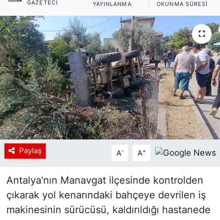
GAZETECI
YAYINLANMA
OKUNMA SÜRESI
Siyaset
YEREL HABER
Haberde insan
Tanıtım
Paylaş
-
+
A
A
Antalya'nın Manavgat ilçesinde kontrolden
çıkarak yol kenarındaki bahçeye devrilen iş
makinesinin sürücüsü, kaldırıldığı hastanede