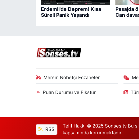
Erdemli'de Deprem! Kısa
Pasajda ö
Süreli Panik Yaşandı
Can davas
Mersin Nöbetçi Eczaneler
Me
Puan Durumu ve Fikstür
Tüm
Telif Hakkı © 2025 Sonses.tv Bu site
RSS
kapsamında korunmaktadır