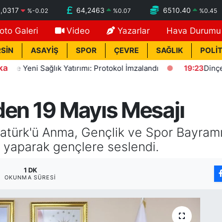
,0317
64,2463
6510.40
%
-0.02
%
0.07
%
0.45
oto Galeri
Video
Yazarlar
Hava Durumu
SİN
ASAYİŞ
SPOR
ÇEVRE
SAĞLIK
POLİT
ka
eni Sağlık Yatırımı: Protokol İmzalandı
19:23
Dinçer: Fezl
den 19 Mayıs Mesajı
atürk'ü Anma, Gençlik ve Spor Bayramı 
 yaparak gençlere seslendi.
1 DK
OKUNMA SÜRESI