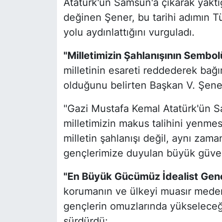
Atatürk'ün Samsun'a çıkarak yaktı
değinen Şener, bu tarihi adımın T
yolu aydınlattığını vurguladı.
"Milletimizin Şahlanışının Sembol
milletinin esareti reddederek bağı
olduğunu belirten Başkan V. Şener
"Gazi Mustafa Kemal Atatürk'ün Sa
milletimizin makus talihini yenmesi
milletin şahlanışı değil, aynı zama
gençlerimize duyulan büyük güve
"En Büyük Gücümüz İdealist Genç
korumanın ve ülkeyi muasır meden
gençlerin omuzlarında yükseleceği
sürdürdü: