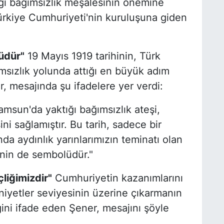
ğı bağımsızlık meşalesinin önemine
ürkiye Cumhuriyeti'nin kuruluşuna giden
üdür"
19 Mayıs 1919 tarihinin, Türk
msızlık yolunda attığı en büyük adım
, mesajında şu ifadelere yer verdi:
msun'da yaktığı bağımsızlık ateşi,
ni sağlamıştır. Bu tarih, sadece bir
nda aydınlık yarınlarımızın teminatı olan
nin de sembolüdür."
liğimizdir"
Cumhuriyetin kazanımlarını
iyetler seviyesinin üzerine çıkarmanın
ni ifade eden Şener, mesajını şöyle