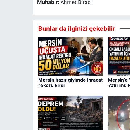
Muhabir:
Ahmet Biracı
Bunlar da ilginizi çekebilir
Mersin hazır giyimde ihracat
Mersin’e 
rekoru kırdı
Yatırımı: 