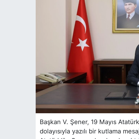
Siyaset
YEREL HABER
Haberde insan
Tanıtım
Başkan V. Şener, 19 Mayıs Atatür
dolayısıyla yazılı bir kutlama mes