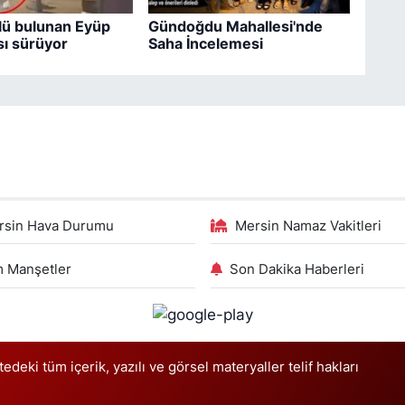
lü bulunan Eyüp
Gündoğdu Mahallesi'nde
ı sürüyor
Saha İncelemesi
rsin Hava Durumu
Mersin Namaz Vakitleri
 Manşetler
Son Dakika Haberleri
deki tüm içerik, yazılı ve görsel materyaller telif hakları