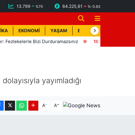
13.799
64.225,61
%
70
%
-0.63
İKA
EKONOMİ
YAŞAM
BİK İLAN
TEKNOLOJİ
ekelerle Bizi Durduramazsınız
18:57
Erdemli'de Deprem! K
dolayısıyla yayımladığı
-
+
A
A