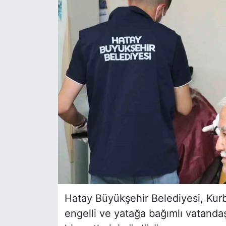
Siyaset
YEREL HABER
Haberde insan
Tanıtım
Hatay Büyükşehir Belediyesi, Kur
engelli ve yatağa bağımlı vatanda