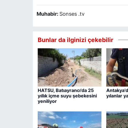
Muhabir:
Sonses .tv
Bunlar da ilginizi çekebilir
HATSU, Batıayrancı'da 25
Antakya'd
yıllık içme suyu şebekesini
yılanlar y
yeniliyor