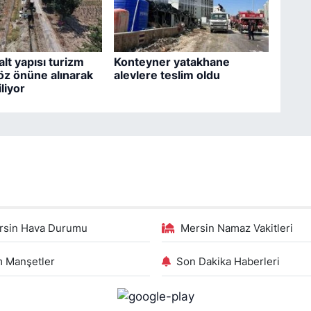
lt yapısı turizm
Konteyner yatakhane
z önüne alınarak
alevlere teslim oldu
liyor
rsin Hava Durumu
Mersin Namaz Vakitleri
 Manşetler
Son Dakika Haberleri