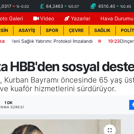
,0317
64,2463
6510.40
%
-0.02
%
0.07
%
0.45
oto Galeri
Video
Yazarlar
Hava Durumu
SİN
ASAYİŞ
SPOR
ÇEVRE
SAĞLIK
POLİT
ka
ni Sağlık Yatırımı: Protokol İmzalandı
19:23
Dinçer: Fezle
a HBB'den sosyal destek
, Kurban Bayramı öncesinde 65 yaş üstü
ve kuaför hizmetlerini sürdürüyor.
1 DK
UNMA SÜRESI