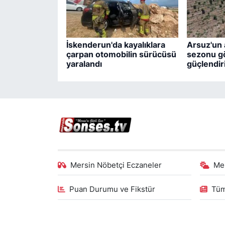
İskenderun'da kayalıklara
Arsuz'un a
çarpan otomobilin sürücüsü
sezonu gö
yaralandı
güçlendiri
Mersin Nöbetçi Eczaneler
Me
Puan Durumu ve Fikstür
Tüm