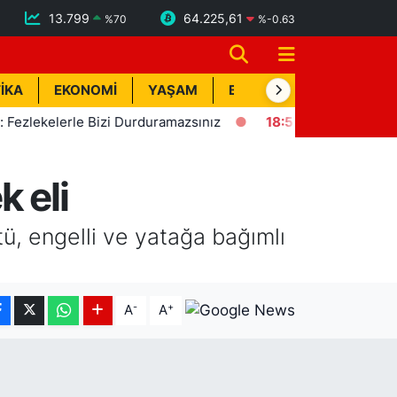
13.799
64.225,61
%
70
%
-0.63
İKA
EKONOMİ
YAŞAM
BİK İLAN
TEKNOLOJİ
kelerle Bizi Durduramazsınız
18:57
Erdemli'de Deprem! Kı
 eli
, engelli ve yatağa bağımlı
-
+
A
A