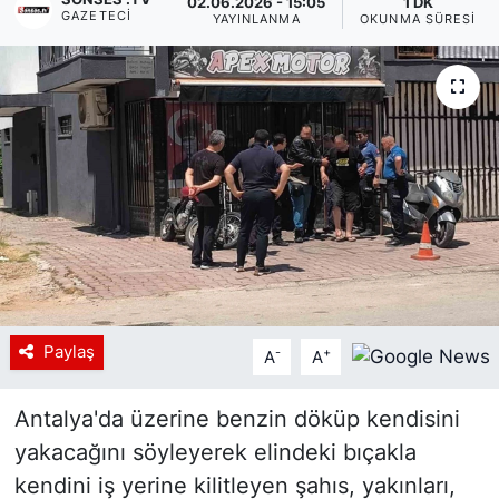
02.06.2026 - 15:05
1 DK
GAZETECI
YAYINLANMA
OKUNMA SÜRESI
Siyaset
YEREL HABER
Haberde insan
Tanıtım
Paylaş
-
+
A
A
Antalya'da üzerine benzin döküp kendisini
yakacağını söyleyerek elindeki bıçakla
kendini iş yerine kilitleyen şahıs, yakınları,