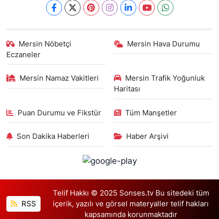
Mersin Nöbetçi
Mersin Hava Durumu
Eczaneler
Mersin Namaz Vakitleri
Mersin Trafik Yoğunluk
Haritası
Puan Durumu ve Fikstür
Tüm Manşetler
Son Dakika Haberleri
Haber Arşivi
Telif Hakkı © 2025 Sonses.tv Bu sitedeki tüm
RSS
içerik, yazılı ve görsel materyaller telif hakları
kapsamında korunmaktadır