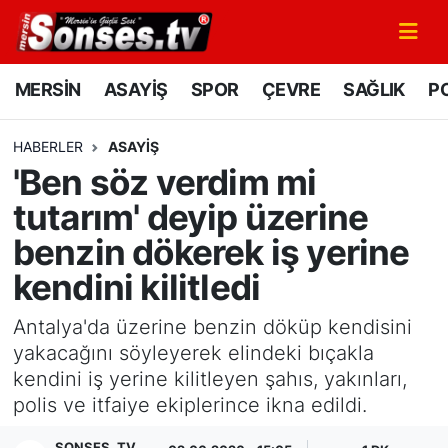
MERSİN
Mersin Nöbetçi Eczaneler
MERSİN
ASAYİŞ
SPOR
ÇEVRE
SAĞLIK
PO
ASAYİŞ
Mersin Hava Durumu
HABERLER
ASAYİŞ
'Ben söz verdim mi
SPOR
Mersin Namaz Vakitleri
tutarım' deyip üzerine
GÜNÜN MANŞETİ
Mersin Trafik Yoğunluk Haritası
benzin dökerek iş yerine
kendini kilitledi
DÜNYA
Süper Lig Puan Durumu ve Fikstür
Antalya'da üzerine benzin döküp kendisini
KÜLTÜR - SANAT
Tüm Manşetler
yakacağını söyleyerek elindeki bıçakla
kendini iş yerine kilitleyen şahıs, yakınları,
MAGAZİN
Son Dakika Haberleri
polis ve itfaiye ekiplerince ikna edildi.
SAĞLIK
Haber Arşivi
SONSES .TV