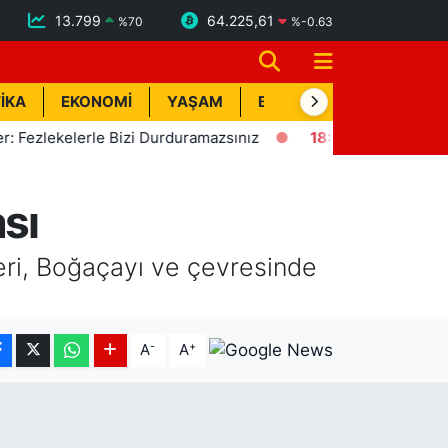
13.799
64.225,61
%
70
%
-0.63
İKA
EKONOMİ
YAŞAM
BİK İLAN
TEKNOLOJİ
lekelerle Bizi Durduramazsınız
18:57
Erdemli'de Deprem! 
sı
eri, Boğaçayı ve çevresinde
-
+
A
A