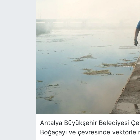
Siyaset
YEREL HABER
Haberde insan
Tanıtım
Antalya Büyükşehir Belediyesi Çe
Boğaçayı ve çevresinde vektörle m