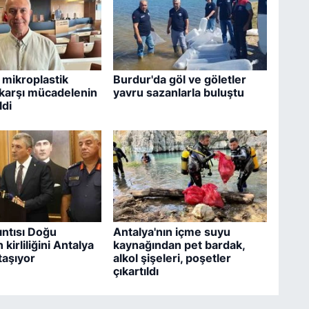
 mikroplastik
Burdur'da göl ve göletler
e karşı mücadelenin
yavru sazanlarla buluştu
ldi
ıntısı Doğu
Antalya'nın içme suyu
 kirliliğini Antalya
kaynağından pet bardak,
 taşıyor
alkol şişeleri, poşetler
çıkartıldı