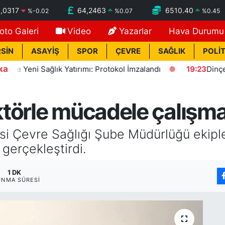
,0317
64,2463
6510.40
%
-0.02
%
0.07
%
0.45
oto Galeri
Video
Yazarlar
Hava Durumu
SİN
ASAYİŞ
SPOR
ÇEVRE
SAĞLIK
POLİT
ka
Yeni Sağlık Yatırımı: Protokol İmzalandı
19:23
Dinçer: Fez
törle mücadele çalışma
si Çevre Sağlığı Şube Müdürlüğü ekipl
gerçekleştirdi.
1 DK
UNMA SÜRESI