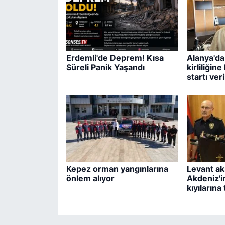
Erdemli'de Deprem! Kısa
Alanya'da
Süreli Panik Yaşandı
kirliliğin
startı veri
Kepez orman yangınlarına
Levant ak
önlem alıyor
Akdeniz'in
kıyılarına