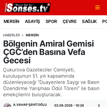
MERSİN
Mersin Nöbetçi Eczaneler
MERSİN
ASAYİŞ
SPOR
ÇEVRE
SAĞLIK
PO
ASAYİŞ
Mersin Hava Durumu
HABERLER
MERSİN
Bölgenin Amiral Gemisi
SPOR
Mersin Namaz Vakitleri
ÇGC’den Basına Vefa
GÜNÜN MANŞETİ
Mersin Trafik Yoğunluk Haritası
Gecesi
DÜNYA
Süper Lig Puan Durumu ve Fikstür
Çukurova Gazeteciler Cemiyeti,
kuruluşunun 51. yılı kapsamında
KÜLTÜR - SANAT
Tüm Manşetler
düzenleyeceği “Duayenlere Saygı ve Basın
Özendirme Yarışması Ödül Töreni” ile basın
MAGAZİN
Son Dakika Haberleri
emekçilerini buluşturacak.
SAĞLIK
Haber Arşivi
A.VAHAP ŞEHITOĞLU
02.06.2026 - 10:26
2