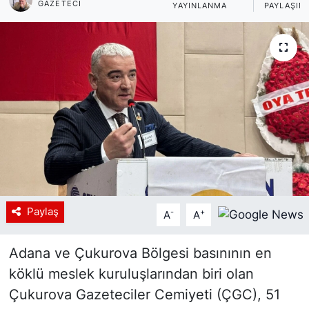
GAZETECI
YAYINLANMA
PAYLAŞIM
Siyaset
YEREL HABER
Haberde insan
Tanıtım
Paylaş
-
+
A
A
Adana ve Çukurova Bölgesi basınının en
köklü meslek kuruluşlarından biri olan
Çukurova Gazeteciler Cemiyeti (ÇGC), 51