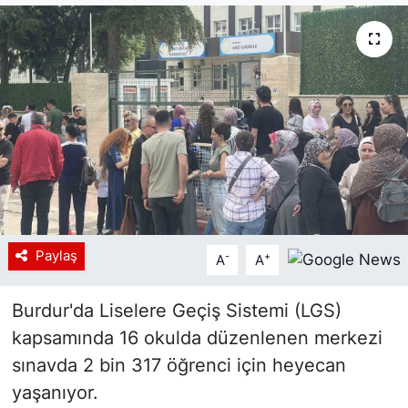
Siyaset
YEREL HABER
Haberde insan
Tanıtım
Paylaş
-
+
A
A
Burdur'da Liselere Geçiş Sistemi (LGS)
kapsamında 16 okulda düzenlenen merkezi
sınavda 2 bin 317 öğrenci için heyecan
yaşanıyor.