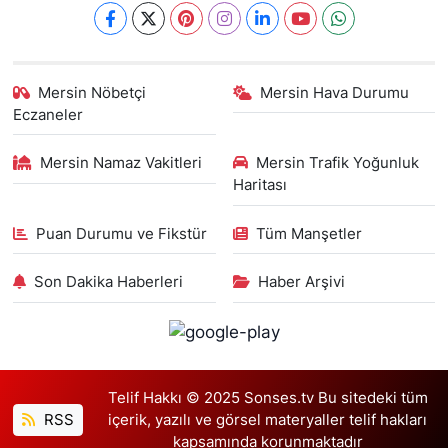
Mersin Nöbetçi
Mersin Hava Durumu
Eczaneler
Mersin Namaz Vakitleri
Mersin Trafik Yoğunluk
Haritası
Puan Durumu ve Fikstür
Tüm Manşetler
Son Dakika Haberleri
Haber Arşivi
Telif Hakkı © 2025 Sonses.tv Bu sitedeki tüm
RSS
içerik, yazılı ve görsel materyaller telif hakları
kapsamında korunmaktadır