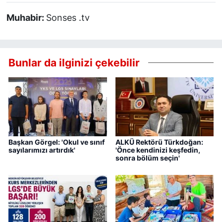
Muhabir:
Sonses .tv
Bunlar da ilginizi çekebilir
Başkan Görgel: 'Okul ve sınıf
ALKÜ Rektörü Türkdoğan:
sayılarımızı artırdık'
'Önce kendinizi keşfedin,
sonra bölüm seçin'