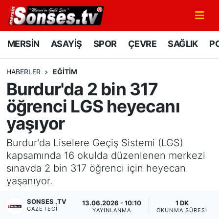
MERSİN
Mersin Nöbetçi Eczaneler
MERSİN
ASAYİŞ
SPOR
ÇEVRE
SAĞLIK
PO
ASAYİŞ
Mersin Hava Durumu
HABERLER
EĞİTİM
Burdur'da 2 bin 317
SPOR
Mersin Namaz Vakitleri
öğrenci LGS heyecanı
GÜNÜN MANŞETİ
Mersin Trafik Yoğunluk Haritası
yaşıyor
DÜNYA
Süper Lig Puan Durumu ve Fikstür
Burdur'da Liselere Geçiş Sistemi (LGS)
kapsamında 16 okulda düzenlenen merkezi
KÜLTÜR - SANAT
Tüm Manşetler
sınavda 2 bin 317 öğrenci için heyecan
yaşanıyor.
MAGAZİN
Son Dakika Haberleri
SONSES .TV
13.06.2026 - 10:10
1 DK
GAZETECI
SAĞLIK
Haber Arşivi
YAYINLANMA
OKUNMA SÜRESI