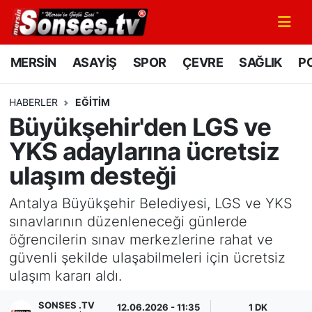
MERSİN
Mersin Nöbetçi Eczaneler
MERSİN
ASAYİŞ
SPOR
ÇEVRE
SAĞLIK
PO
ASAYİŞ
Mersin Hava Durumu
HABERLER
EĞİTİM
Büyükşehir'den LGS ve
SPOR
Mersin Namaz Vakitleri
YKS adaylarına ücretsiz
GÜNÜN MANŞETİ
Mersin Trafik Yoğunluk Haritası
ulaşım desteği
DÜNYA
Süper Lig Puan Durumu ve Fikstür
Antalya Büyükşehir Belediyesi, LGS ve YKS
sınavlarının düzenleneceği günlerde
KÜLTÜR - SANAT
Tüm Manşetler
öğrencilerin sınav merkezlerine rahat ve
güvenli şekilde ulaşabilmeleri için ücretsiz
MAGAZİN
Son Dakika Haberleri
ulaşım kararı aldı.
SAĞLIK
Haber Arşivi
SONSES .TV
12.06.2026 - 11:35
1 DK