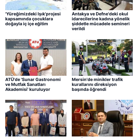
'Yüreğimizdeki Işık'projesi
Antakya ve Defne'deki okul
kapsamında çocuklara
idarecilerine kadına yönelik
doğayla iç içe eğitim
şiddetle mücadele semineri
verildi
ATÜ'de 'Sunar Gastronomi
Mersin'de minikler trafik
ve Mutfak Sanatları
kurallarını direksiyon
Akademisi' kuruluyor
başında öğrendi