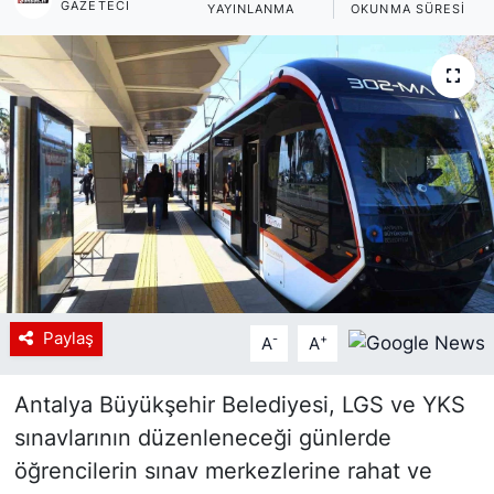
GAZETECI
YAYINLANMA
OKUNMA SÜRESI
Siyaset
YEREL HABER
Haberde insan
Tanıtım
Paylaş
-
+
A
A
Antalya Büyükşehir Belediyesi, LGS ve YKS
sınavlarının düzenleneceği günlerde
öğrencilerin sınav merkezlerine rahat ve