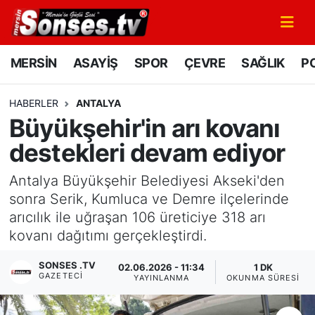
MERSİN
Mersin Nöbetçi Eczaneler
MERSİN
ASAYİŞ
SPOR
ÇEVRE
SAĞLIK
PO
ASAYİŞ
Mersin Hava Durumu
HABERLER
ANTALYA
Büyükşehir'in arı kovanı
SPOR
Mersin Namaz Vakitleri
destekleri devam ediyor
GÜNÜN MANŞETİ
Mersin Trafik Yoğunluk Haritası
Antalya Büyükşehir Belediyesi Akseki'den
DÜNYA
Süper Lig Puan Durumu ve Fikstür
sonra Serik, Kumluca ve Demre ilçelerinde
arıcılık ile uğraşan 106 üreticiye 318 arı
KÜLTÜR - SANAT
Tüm Manşetler
kovanı dağıtımı gerçekleştirdi.
SONSES .TV
MAGAZİN
Son Dakika Haberleri
02.06.2026 - 11:34
1 DK
GAZETECI
YAYINLANMA
OKUNMA SÜRESI
SAĞLIK
Haber Arşivi