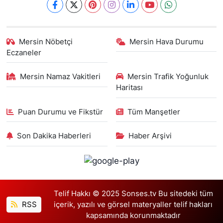
Mersin Nöbetçi
Mersin Hava Durumu
Eczaneler
Mersin Namaz Vakitleri
Mersin Trafik Yoğunluk
Haritası
Puan Durumu ve Fikstür
Tüm Manşetler
Son Dakika Haberleri
Haber Arşivi
Telif Hakkı © 2025 Sonses.tv Bu sitedeki tüm
RSS
içerik, yazılı ve görsel materyaller telif hakları
kapsamında korunmaktadır