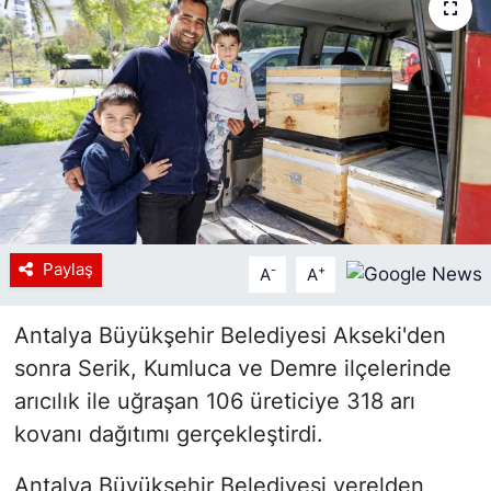
Siyaset
YEREL HABER
Haberde insan
Tanıtım
Paylaş
-
+
A
A
Antalya Büyükşehir Belediyesi Akseki'den
sonra Serik, Kumluca ve Demre ilçelerinde
arıcılık ile uğraşan 106 üreticiye 318 arı
kovanı dağıtımı gerçekleştirdi.
Antalya Büyükşehir Belediyesi yerelden