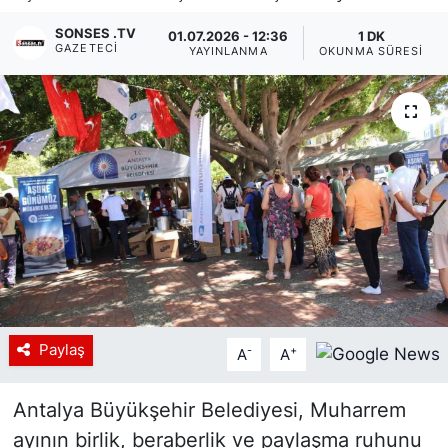
Siyaset
SONSES .TV
01.07.2026 - 12:36
1 DK
GAZETECI
YAYINLANMA
OKUNMA SÜRESI
YEREL HABER
Haberde insan
Tanıtım
Paylaş
-
+
A
A
Antalya Büyükşehir Belediyesi, Muharrem
ayının birlik, beraberlik ve paylaşma ruhunu