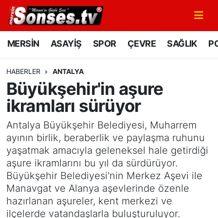
MERSİN
Mersin Nöbetçi Eczaneler
MERSİN
ASAYİŞ
SPOR
ÇEVRE
SAĞLIK
PO
ASAYİŞ
Mersin Hava Durumu
HABERLER
ANTALYA
Büyükşehir'in aşure
SPOR
Mersin Namaz Vakitleri
ikramları sürüyor
GÜNÜN MANŞETİ
Mersin Trafik Yoğunluk Haritası
Antalya Büyükşehir Belediyesi, Muharrem
DÜNYA
Süper Lig Puan Durumu ve Fikstür
ayının birlik, beraberlik ve paylaşma ruhunu
yaşatmak amacıyla geleneksel hale getirdiği
KÜLTÜR - SANAT
Tüm Manşetler
aşure ikramlarını bu yıl da sürdürüyor.
Büyükşehir Belediyesi'nin Merkez Aşevi ile
MAGAZİN
Son Dakika Haberleri
Manavgat ve Alanya aşevlerinde özenle
hazırlanan aşureler, kent merkezi ve
SAĞLIK
Haber Arşivi
ilçelerde vatandaşlarla buluşturuluyor.