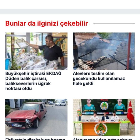
Bunlar da ilginizi çekebilir
Büyükşehir iştiraki EKDAĞ
Alevlere teslim olan
Düden balık çarşısı,
gecekondu kullanılamaz
balıkseverlerin uğrak
hale geldi
noktası oldu
Ehliyetsiz direksiyon başına
Alanyaspor'dan orta sahaya