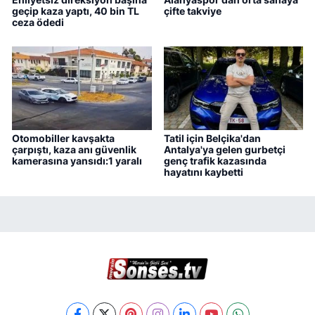
geçip kaza yaptı, 40 bin TL
çifte takviye
ceza ödedi
Otomobiller kavşakta
Tatil için Belçika'dan
çarpıştı, kaza anı güvenlik
Antalya'ya gelen gurbetçi
kamerasına yansıdı:1 yaralı
genç trafik kazasında
hayatını kaybetti