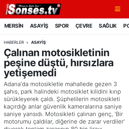
MERSİN
Mersin Nöbetçi Eczaneler
MERSİN
ASAYİŞ
SPOR
ÇEVRE
SAĞLIK
PO
ASAYİŞ
Mersin Hava Durumu
HABERLER
ASAYİŞ
Çalınan motosikletinin
SPOR
Mersin Namaz Vakitleri
peşine düştü, hırsızlara
GÜNÜN MANŞETİ
Mersin Trafik Yoğunluk Haritası
yetişemedi
DÜNYA
Süper Lig Puan Durumu ve Fikstür
Adana'da motosikletle mahallede gezen 3
şahıs, park halindeki motosiklet kilidini kırıp
KÜLTÜR - SANAT
Tüm Manşetler
sürükleyerek çaldı. Şüphelilerin motosikleti
kaçırdığı anlar güvenlik kameralarına saniye
MAGAZİN
Son Dakika Haberleri
saniye yansıdı. Motosikleti çalınan genç, 'Bir
motorumu çaldılar, diğerine de zarar verdiler'
SAĞLIK
Haber Arşivi
diyerek toplam zararının 80 bin lirayı