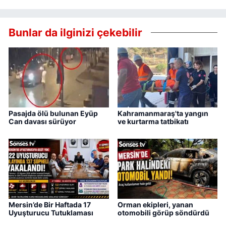
Bunlar da ilginizi çekebilir
Pasajda ölü bulunan Eyüp
Kahramanmaraş'ta yangın
Can davası sürüyor
ve kurtarma tatbikatı
Mersin’de Bir Haftada 17
Orman ekipleri, yanan
Uyuşturucu Tutuklaması
otomobili görüp söndürdü