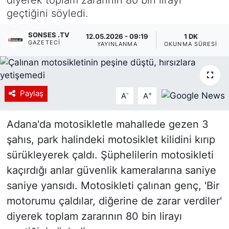
geçtiğini söyledi.
Siyaset
SONSES .TV
12.05.2026 - 09:19
1 DK
YEREL HABER
GAZETECI
YAYINLANMA
OKUNMA SÜRESI
Haberde insan
Paylaş
-
+
A
A
Tanıtım
Adana'da motosikletle mahallede gezen 3
şahıs, park halindeki motosiklet kilidini kırıp
sürükleyerek çaldı. Şüphelilerin motosikleti
kaçırdığı anlar güvenlik kameralarına saniye
saniye yansıdı. Motosikleti çalınan genç, 'Bir
motorumu çaldılar, diğerine de zarar verdiler'
diyerek toplam zararının 80 bin lirayı