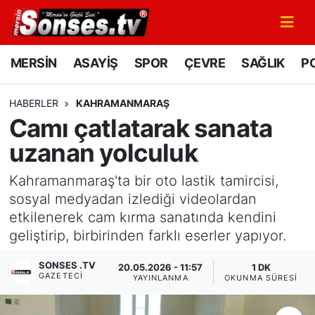
MERSİN
Mersin Nöbetçi Eczaneler
MERSİN
ASAYİŞ
SPOR
ÇEVRE
SAĞLIK
PO
ASAYİŞ
Mersin Hava Durumu
HABERLER
KAHRAMANMARAŞ
Camı çatlatarak sanata
SPOR
Mersin Namaz Vakitleri
uzanan yolculuk
GÜNÜN MANŞETİ
Mersin Trafik Yoğunluk Haritası
Kahramanmaraş'ta bir oto lastik tamircisi,
DÜNYA
Süper Lig Puan Durumu ve Fikstür
sosyal medyadan izlediği videolardan
etkilenerek cam kırma sanatında kendini
KÜLTÜR - SANAT
Tüm Manşetler
geliştirip, birbirinden farklı eserler yapıyor.
SONSES .TV
MAGAZİN
Son Dakika Haberleri
20.05.2026 - 11:57
1 DK
GAZETECI
YAYINLANMA
OKUNMA SÜRESI
SAĞLIK
Haber Arşivi