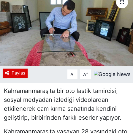
Siyaset
YEREL HABER
Haberde insan
Tanıtım
Paylaş
-
+
A
A
Kahramanmaraş'ta bir oto lastik tamircisi,
sosyal medyadan izlediği videolardan
etkilenerek cam kırma sanatında kendini
geliştirip, birbirinden farklı eserler yapıyor.
Kahramanmaraş'ta yaşayan 28 yaşındaki oto