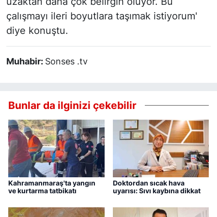
uzaktan daha çok belirgin oluyor. Bu
çalışmayı ileri boyutlara taşımak istiyorum'
diye konuştu.
Muhabir:
Sonses .tv
Bunlar da ilginizi çekebilir
Kahramanmaraş'ta yangın
Doktordan sıcak hava
ve kurtarma tatbikatı
uyarısı: Sıvı kaybına dikkat