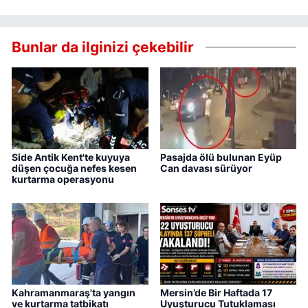
Bunlar da ilginizi çekebilir
Side Antik Kent'te kuyuya
Pasajda ölü bulunan Eyüp
düşen çocuğa nefes kesen
Can davası sürüyor
kurtarma operasyonu
Kahramanmaraş'ta yangın
Mersin’de Bir Haftada 17
ve kurtarma tatbikatı
Uyuşturucu Tutuklaması