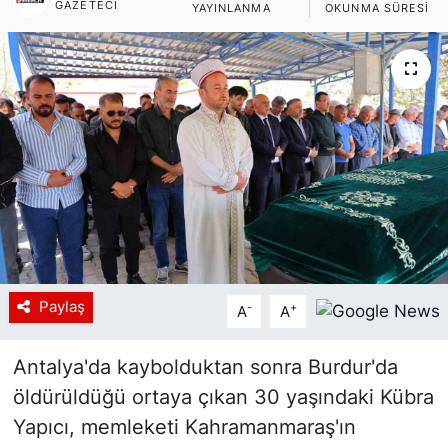
GAZETECI
YAYINLANMA
OKUNMA SÜRESI
Siyaset
YEREL HABER
Haberde insan
Tanıtım
Paylaş
-
+
A
A
Antalya'da kaybolduktan sonra Burdur'da
öldürüldüğü ortaya çıkan 30 yaşındaki Kübra
Yapıcı, memleketi Kahramanmaraş'ın