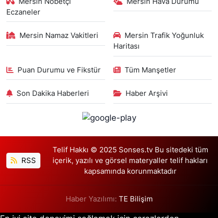
Mersin Nöbetçi
Mersin Hava Durumu
Eczaneler
Mersin Namaz Vakitleri
Mersin Trafik Yoğunluk
Haritası
Puan Durumu ve Fikstür
Tüm Manşetler
Son Dakika Haberleri
Haber Arşivi
Telif Hakkı © 2025 Sonses.tv Bu sitedeki tüm
RSS
içerik, yazılı ve görsel materyaller telif hakları
kapsamında korunmaktadır
Haber Yazılımı:
TE Bilişim