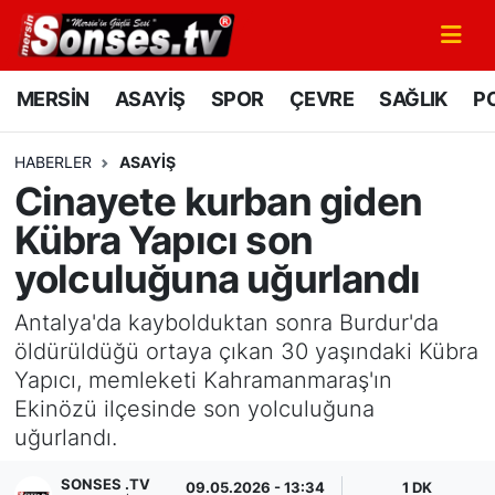
MERSİN
Mersin Nöbetçi Eczaneler
MERSİN
ASAYİŞ
SPOR
ÇEVRE
SAĞLIK
PO
ASAYİŞ
Mersin Hava Durumu
HABERLER
ASAYİŞ
Cinayete kurban giden
SPOR
Mersin Namaz Vakitleri
Kübra Yapıcı son
GÜNÜN MANŞETİ
Mersin Trafik Yoğunluk Haritası
yolculuğuna uğurlandı
DÜNYA
Süper Lig Puan Durumu ve Fikstür
Antalya'da kaybolduktan sonra Burdur'da
öldürüldüğü ortaya çıkan 30 yaşındaki Kübra
KÜLTÜR - SANAT
Tüm Manşetler
Yapıcı, memleketi Kahramanmaraş'ın
Ekinözü ilçesinde son yolculuğuna
MAGAZİN
Son Dakika Haberleri
uğurlandı.
SAĞLIK
Haber Arşivi
SONSES .TV
09.05.2026 - 13:34
1 DK