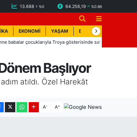
13.688
64.256,19
%
0
%
0.86
İKA
EKONOMİ
YAŞAM
BİK İLAN
TEKNOLOJİ
 çocuklarıyla Troya gösterisinde sahne aldı
11:18
Boğazın
 Dönem Başlıyor
adım atıldı. Özel Harekât
-
+
A
A