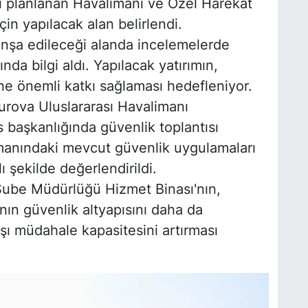
si planlanan Havalimanı ve Özel Harekât
in yapılacak alan belirlendi.
n inşa edileceği alanda incelemelerde
nda bilgi aldı. Yapılacak yatırımın,
ne önemli katkı sağlaması hedefleniyor.
rova Uluslararası Havalimanı
 başkanlığında güvenlik toplantısı
limanındaki mevcut güvenlik uygulamaları
ı şekilde değerlendirildi.
Şube Müdürlüğü Hizmet Binası'nın,
nın güvenlik altyapısını daha da
rşı müdahale kapasitesini artırması