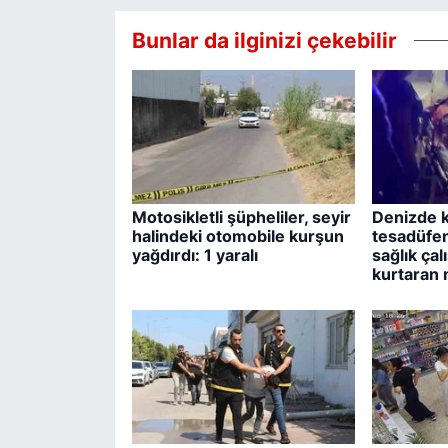
Bunlar da ilginizi çekebilir
Motosikletli şüpheliler, seyir
Denizde k
halindeki otomobile kurşun
tesadüfen
yağdırdı: 1 yaralı
sağlık ça
kurtaran