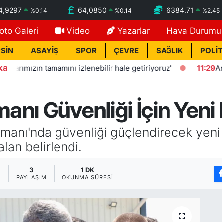
4,9297
64,0850
6384.71
%
0.14
%
0.14
%
2.45
oto Galeri
Video
Yazarlar
Hava Durumu
SİN
ASAYİŞ
SPOR
ÇEVRE
SAĞLIK
POLİT
ka
n tamamını izlenebilir hale getiriyoruz'
11:29
Anne babalar
anı Güvenliği İçin Yeni
manı'nda güvenliği güçlendirecek yeni 
lan belirlendi.
8
3
1 DK
PAYLAŞIM
OKUNMA SÜRESI