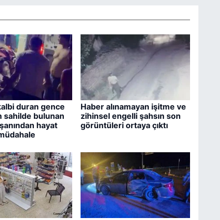
albi duran gence
Haber alınamayan işitme ve
 sahilde bulunan
zihinsel engelli şahsın son
lışanından hayat
görüntüleri ortaya çıktı
 müdahale