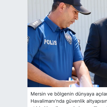
Siyaset
YEREL HABER
Haberde insan
Tanıtım
Mersin ve bölgenin dünyaya açılan
Havalimanı'nda güvenlik altyapısı