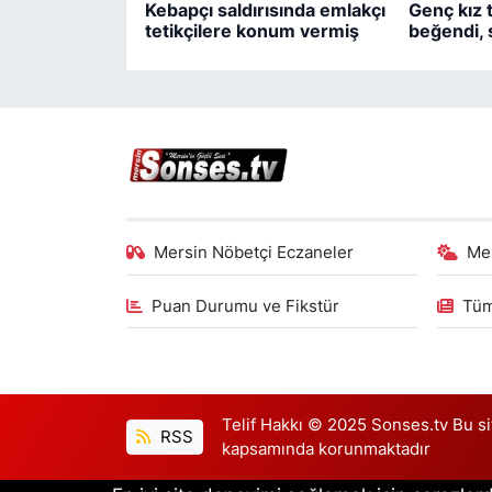
Kebapçı saldırısında emlakçı
Genç kız t
tetikçilere konum vermiş
beğendi, 
Mersin Nöbetçi Eczaneler
Me
Puan Durumu ve Fikstür
Tüm
Telif Hakkı © 2025 Sonses.tv Bu site
RSS
kapsamında korunmaktadır