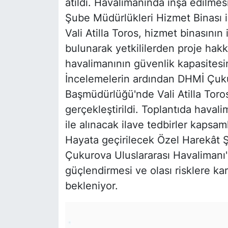
atıldı. Havalimanında inşa edilme
Şube Müdürlükleri Hizmet Binası iç
Vali Atilla Toros, hizmet binasını
bulunarak yetkililerden proje hakkı
havalimanının güvenlik kapasitesi
İncelemelerin ardından DHMİ Çuku
Başmüdürlüğü'nde Vali Atilla Toros
gerçekleştirildi. Toplantıda hava
ile alınacak ilave tedbirler kapsaml
Hayata geçirilecek Özel Harekât 
Çukurova Uluslararası Havalimanı'
güçlendirmesi ve olası risklere ka
bekleniyor.