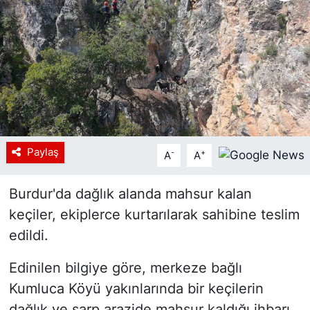
Siyaset
YEREL HABER
Haberde insan
Tanıtım
Paylaş
-
+
A
A
Burdur'da dağlık alanda mahsur kalan
keçiler, ekiplerce kurtarılarak sahibine teslim
edildi.
Edinilen bilgiye göre, merkeze bağlı
Kumluca Köyü yakınlarında bir keçilerin
dağlık ve sarp arazide mahsur kaldığı ihbarı