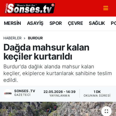
MERSİN
Mersin Nöbetçi Eczaneler
MERSİN
ASAYİŞ
SPOR
ÇEVRE
SAĞLIK
PO
ASAYİŞ
Mersin Hava Durumu
HABERLER
BURDUR
Dağda mahsur kalan
SPOR
Mersin Namaz Vakitleri
keçiler kurtarıldı
GÜNÜN MANŞETİ
Mersin Trafik Yoğunluk Haritası
Burdur'da dağlık alanda mahsur kalan
DÜNYA
Süper Lig Puan Durumu ve Fikstür
keçiler, ekiplerce kurtarılarak sahibine teslim
edildi.
KÜLTÜR - SANAT
Tüm Manşetler
SONSES .TV
22.05.2026 - 14:39
1 DK
GAZETECI
YAYINLANMA
OKUNMA SÜRESI
MAGAZİN
Son Dakika Haberleri
SAĞLIK
Haber Arşivi