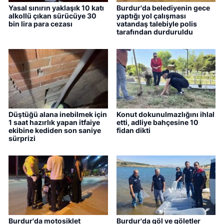
Yasal sınırın yaklaşık 10 katı
Burdur'da belediyenin gece
alkollü çıkan sürücüye 30
yaptığı yol çalışması
bin lira para cezası
vatandaş talebiyle polis
tarafından durduruldu
Düştüğü alana inebilmek için
Konut dokunulmazlığını ihlal
1 saat hazırlık yapan itfaiye
etti, adliye bahçesine 10
ekibine kediden son saniye
fidan dikti
sürprizi
Burdur'da motosiklet
Burdur'da göl ve göletler