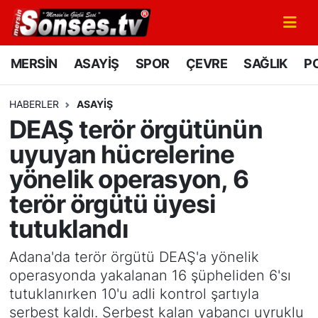
MERSİN
Mersin Nöbetçi Eczaneler
MERSİN
ASAYİŞ
SPOR
ÇEVRE
SAĞLIK
PO
ASAYİŞ
Mersin Hava Durumu
HABERLER
ASAYİŞ
DEAŞ terör örgütünün
SPOR
Mersin Namaz Vakitleri
uyuyan hücrelerine
GÜNÜN MANŞETİ
Mersin Trafik Yoğunluk Haritası
yönelik operasyon, 6
terör örgütü üyesi
DÜNYA
Süper Lig Puan Durumu ve Fikstür
tutuklandı
KÜLTÜR - SANAT
Tüm Manşetler
Adana'da terör örgütü DEAŞ'a yönelik
MAGAZİN
Son Dakika Haberleri
operasyonda yakalanan 16 şüpheliden 6'sı
tutuklanırken 10'u adli kontrol şartıyla
SAĞLIK
Haber Arşivi
serbest kaldı. Serbest kalan yabancı uyruklu