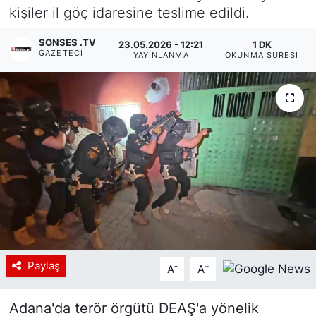
kişiler il göç idaresine teslime edildi.
Siyaset
SONSES .TV
23.05.2026 - 12:21
1 DK
GAZETECI
YAYINLANMA
OKUNMA SÜRESI
YEREL HABER
Haberde insan
Tanıtım
Paylaş
-
+
A
A
Adana'da terör örgütü DEAŞ'a yönelik