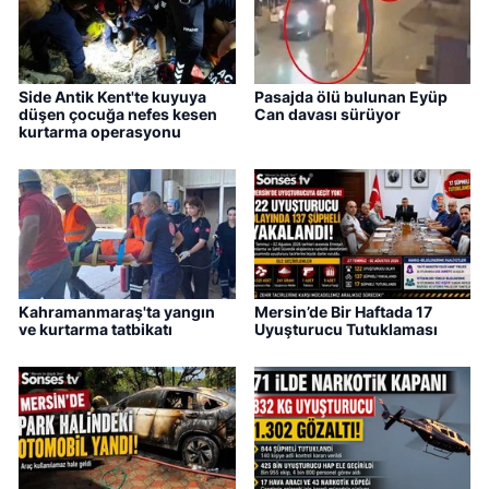
Side Antik Kent'te kuyuya
Pasajda ölü bulunan Eyüp
düşen çocuğa nefes kesen
Can davası sürüyor
kurtarma operasyonu
Kahramanmaraş'ta yangın
Mersin’de Bir Haftada 17
ve kurtarma tatbikatı
Uyuşturucu Tutuklaması