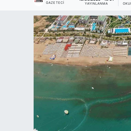
GAZETECI
YAYINLANMA
OKU
Siyaset
YEREL HABER
Haberde insan
Tanıtım