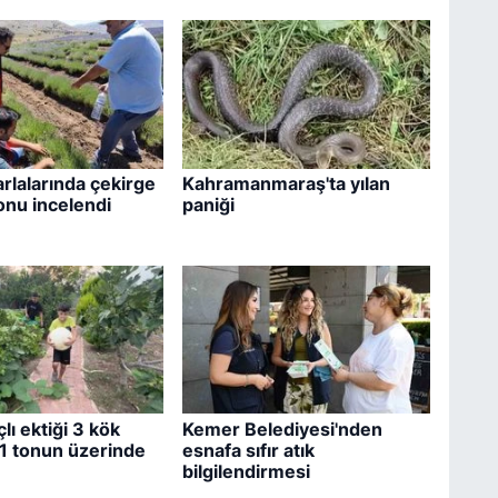
arlalarında çekirge
Kahramanmaraş'ta yılan
nu incelendi
paniği
lı ektiği 3 kök
Kemer Belediyesi'nden
1 tonun üzerinde
esnafa sıfır atık
bilgilendirmesi