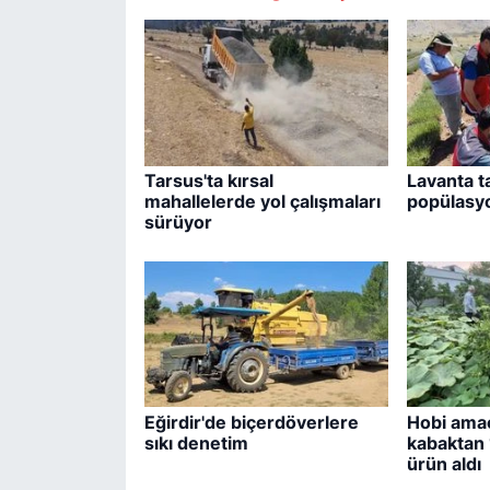
Tarsus'ta kırsal
Lavanta t
mahallelerde yol çalışmaları
popülasyo
sürüyor
Eğirdir'de biçerdöverlere
Hobi amaç
sıkı denetim
kabaktan 
ürün aldı