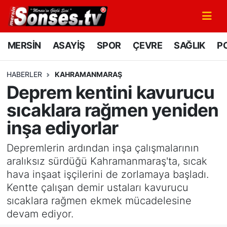
MERSİN
Mersin Nöbetçi Eczaneler
MERSİN
ASAYİŞ
SPOR
ÇEVRE
SAĞLIK
PO
ASAYİŞ
Mersin Hava Durumu
HABERLER
KAHRAMANMARAŞ
Deprem kentini kavurucu
SPOR
Mersin Namaz Vakitleri
sıcaklara rağmen yeniden
GÜNÜN MANŞETİ
Mersin Trafik Yoğunluk Haritası
inşa ediyorlar
DÜNYA
Süper Lig Puan Durumu ve Fikstür
Depremlerin ardından inşa çalışmalarının
aralıksız sürdüğü Kahramanmaraş'ta, sıcak
KÜLTÜR - SANAT
Tüm Manşetler
hava inşaat işçilerini de zorlamaya başladı.
Kentte çalışan demir ustaları kavurucu
MAGAZİN
Son Dakika Haberleri
sıcaklara rağmen ekmek mücadelesine
devam ediyor.
SAĞLIK
Haber Arşivi