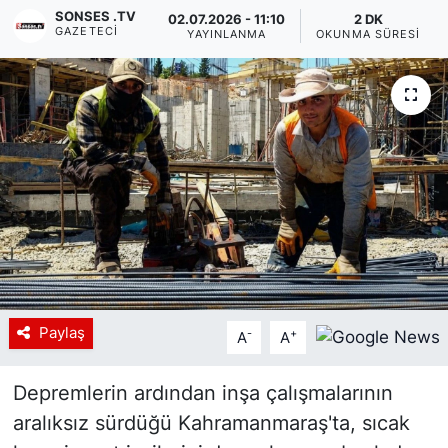
SONSES .TV
02.07.2026 - 11:10
2 DK
GAZETECI
Siyaset
YAYINLANMA
OKUNMA SÜRESI
YEREL HABER
Haberde insan
Tanıtım
Paylaş
-
+
A
A
Depremlerin ardından inşa çalışmalarının
aralıksız sürdüğü Kahramanmaraş'ta, sıcak