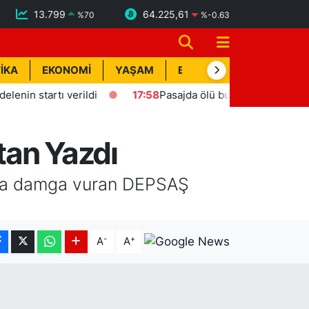
13.799
64.225,61
%
70
%
-0.63
İKA
EKONOMİ
YAŞAM
BİK İLAN
TEKNOLOJİ
ı verildi
17:58
Pasajda ölü bulunan Eyüp Can davası sür
tan Yazdı
'na damga vuran DEPSAŞ
-
+
A
A