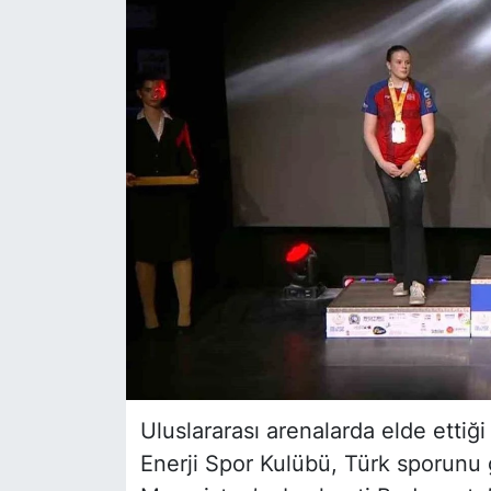
Siyaset
YEREL HABER
Haberde insan
Tanıtım
Uluslararası arenalarda elde ettiğ
Enerji Spor Kulübü, Türk sporunu