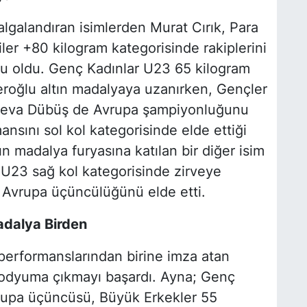
lgalandıran isimlerden Murat Cırık, Para
iler +80 kilogram kategorisinde rakiplerini
u oldu. Genç Kadınlar U23 65 kilogram
eroğlu altın madalyaya uzanırken, Gençler
e Deva Dübüş de Avrupa şampiyonluğunu
ansını sol kol kategorisinde elde ettiği
tın madalya furyasına katılan bir diğer isim
r U23 sağ kol kategorisinde zirveye
e Avrupa üçüncülüğünü elde etti.
adalya Birden
erformanslarından birine imza atan
 podyuma çıkmayı başardı. Ayna; Genç
vrupa üçüncüsü, Büyük Erkekler 55