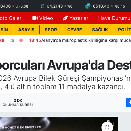
,0406
64,2143
6510.40
%
-0.08
%
0
%
0.45
oto Galeri
Video
Yazarlar
Hava Durumu
SİN
ASAYİŞ
SPOR
ÇEVRE
SAĞLIK
POLİT
ka
18:45
Alanya'da mikroplastik kirliliğine karşı mücadelenin start
orcuları Avrupa'da Des
026 Avrupa Bilek Güreşi Şampiyonası
, 4'ü altın toplam 11 madalya kazandı.
2 DK
OKUNMA SÜRESI