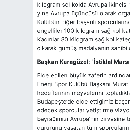
kilogram sol kolda Avrupa ikincis
yine Avrupa üçüncüsü olarak org
Kulübün diğer başarılı sporcuları
engelliler 100 kilogram sağ kol k
Kadınlar 80 kilogram sağ kol kat
çıkarak gümüş madalyanın sahibi o
Başkan Karagüzel: "İstiklal Marş
Elde edilen büyük zaferin ardın
Enerji Spor Kulübü Başkanı Murat 
hedeflerinin meyvelerini topladıkla
Budapeşte’de elde ettiğimiz başarı
edecek sporcular yetiştirme vizyo
bayrağımızı Avrupa’nın zirvesine t
gururunu yaşatan tüm sporcularımı