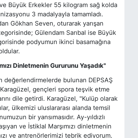
i ve Büyük Erkekler 55 kilogram sağ kolda
anizasyonu 3 madalyayla tamamladı.
ndan Gökhan Seven, oturarak yarışan
ategorisinde; Gülendam Sarıbal ise Büyük
egorisinde podyumun ikinci basamağına
ldular.
ımızı Dinletmenin Gururunu Yaşadık"
dan değerlendirmelerde bulunan DEPSAŞ
Karagüzel, gençleri spora teşvik etme
rını dile getirdi. Karagüzel, "Kulüp olarak
lar, ülkemizi uluslararası alanda temsil
numuzun bir yansımasıdır. Ay-yıldızlı
aşıyan ve İstiklal Marşımızı dinletmenin
zı ve antrenörlerimizi tebrik ediyorum.