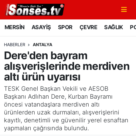
MERSİN
Mersin Nöbetçi Eczaneler
MERSİN
ASAYİŞ
SPOR
ÇEVRE
SAĞLIK
PO
ASAYİŞ
Mersin Hava Durumu
HABERLER
ANTALYA
Dere'den bayram
SPOR
Mersin Namaz Vakitleri
alışverişlerinde merdiven
GÜNÜN MANŞETİ
Mersin Trafik Yoğunluk Haritası
altı ürün uyarısı
DÜNYA
Süper Lig Puan Durumu ve Fikstür
TESK Genel Başkan Vekili ve AESOB
Başkanı Adlıhan Dere, Kurban Bayramı
KÜLTÜR - SANAT
Tüm Manşetler
öncesi vatandaşlara merdiven altı
ürünlerden uzak durmaları, alışverişlerini
MAGAZİN
Son Dakika Haberleri
kayıtlı, denetimli ve güvenilir yerel esnaftan
yapmaları çağrısında bulundu.
SAĞLIK
Haber Arşivi