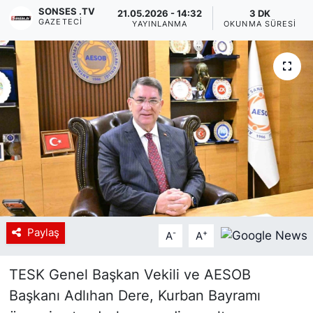
SONSES .TV
21.05.2026 - 14:32
3 DK
GAZETECI
Siyaset
YAYINLANMA
OKUNMA SÜRESI
YEREL HABER
Haberde insan
Tanıtım
Paylaş
-
+
A
A
TESK Genel Başkan Vekili ve AESOB
Başkanı Adlıhan Dere, Kurban Bayramı