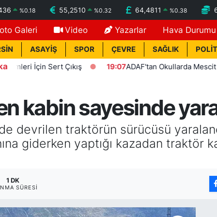
436
55,2510
64,4811
%
0.18
%
0.32
%
0.38
oto Galeri
Video
Yazarlar
Hava Durumu
SİN
ASAYİŞ
SPOR
ÇEVRE
SAĞLIK
POLİT
ka
 İçin Sert Çıkış
19:07
ADAF'tan Okullarda Mescit Uygula
en kabin sayesinde yara
de devrilen traktörün sürücüsü yaralan
anına giderken yaptığı kazadan traktör k
1 DK
NMA SÜRESI