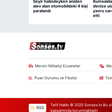
Seyir halindeyken aniden
Kumsalda 
alev alan otomobildeki 4 kişi
denize ul
yaralandı
yavru care
etti
Mersin Nöbetçi Eczaneler
Me
Puan Durumu ve Fikstür
Tüm
Telif Hakkı © 2025 Sonses.tv Bu site
RSS
kapsamında korunmaktadır