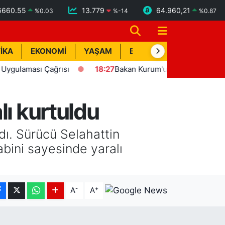
6660.55
13.779
64.960,21
%
0.03
%
-14
%
0.87
İKA
EKONOMİ
YAŞAM
BİK İLAN
TEKNOLOJİ
ması Çağrısı
18:27
Bakan Kurum'un katılımıyla Hatay'da 8 
lı kurtuldu
dı. Sürücü Selahattin
abini sayesinde yaralı
-
+
A
A