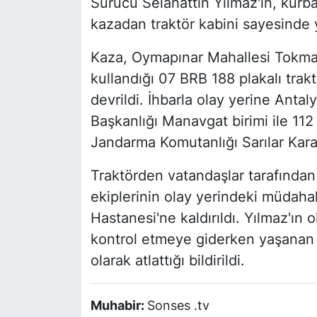
Sürücü Selahattin Yılmaz'ın, kurba
kazadan traktör kabini sayesinde ya
Kaza, Oymapınar Mahallesi Tokmak
kullandığı 07 BRB 188 plakalı trak
devrildi. İhbarla olay yerine Antal
Başkanlığı Manavgat birimi ile 112
Jandarma Komutanlığı Sarılar Karak
Traktörden vatandaşlar tarafından 
ekiplerinin olay yerindeki müdah
Hastanesi'ne kaldırıldı. Yılmaz'ın o
kontrol etmeye giderken yaşanan k
olarak atlattığı bildirildi.
Muhabir:
Sonses .tv