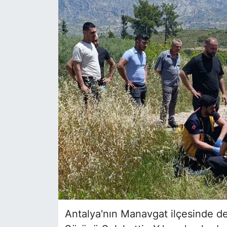
Siyaset
YEREL HABER
Haberde insan
Tanıtım
Antalya'nın Manavgat ilçesinde de