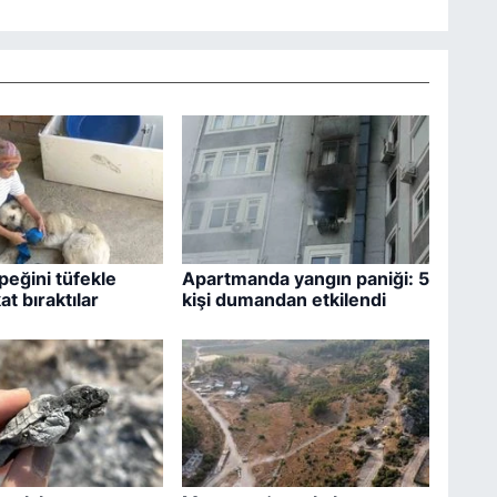
eğini tüfekle
Apartmanda yangın paniği: 5
t bıraktılar
kişi dumandan etkilendi