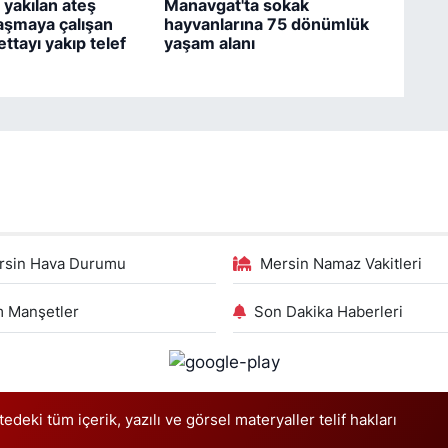
yakılan ateş
Manavgat'ta sokak
aşmaya çalışan
hayvanlarına 75 dönümlük
ttayı yakıp telef
yaşam alanı
rsin Hava Durumu
Mersin Namaz Vakitleri
 Manşetler
Son Dakika Haberleri
deki tüm içerik, yazılı ve görsel materyaller telif hakları