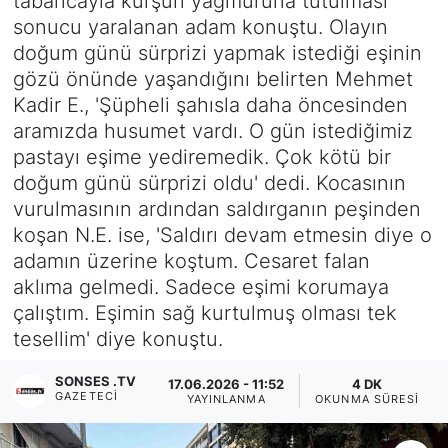
tabancayla kurşun yağmuruna tutulması
sonucu yaralanan adam konuştu. Olayın
Siyaset
doğum günü sürprizi yapmak istediği eşinin
gözü önünde yaşandığını belirten Mehmet
YEREL HABER
Kadir E., 'Şüpheli şahısla daha öncesinden
aramızda husumet vardı. O gün istediğimiz
Haberde insan
pastayı eşime yediremedik. Çok kötü bir
doğum günü sürprizi oldu' dedi. Kocasının
Tanıtım
vurulmasının ardından saldırganın peşinden
koşan N.E. ise, 'Saldırı devam etmesin diye o
adamın üzerine koştum. Cesaret falan
aklıma gelmedi. Sadece eşimi korumaya
çalıştım. Eşimin sağ kurtulmuş olması tek
tesellim' diye konuştu.
SONSES .TV
17.06.2026 - 11:52
4 DK
GAZETECI
YAYINLANMA
OKUNMA SÜRESI