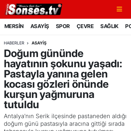
MERSİN
Mersin Nöbetçi Eczaneler
MERSİN
ASAYİŞ
SPOR
ÇEVRE
SAĞLIK
PO
ASAYİŞ
Mersin Hava Durumu
HABERLER
ASAYİŞ
Doğum gününde
SPOR
Mersin Namaz Vakitleri
hayatının şokunu yaşadı:
GÜNÜN MANŞETİ
Mersin Trafik Yoğunluk Haritası
Pastayla yanına gelen
kocası gözleri önünde
DÜNYA
Süper Lig Puan Durumu ve Fikstür
kurşun yağmuruna
KÜLTÜR - SANAT
Tüm Manşetler
tutuldu
MAGAZİN
Son Dakika Haberleri
Antalya'nın Serik ilçesinde pastaneden aldığı
doğum günü pastasıyla aracına gittiği sırada
SAĞLIK
Haber Arşivi