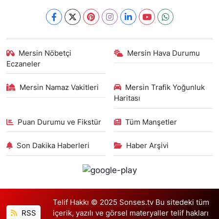
Mersin Nöbetçi
Mersin Hava Durumu
Eczaneler
Mersin Namaz Vakitleri
Mersin Trafik Yoğunluk
Haritası
Puan Durumu ve Fikstür
Tüm Manşetler
Son Dakika Haberleri
Haber Arşivi
Telif Hakkı © 2025 Sonses.tv Bu sitedeki tüm
RSS
içerik, yazılı ve görsel materyaller telif hakları