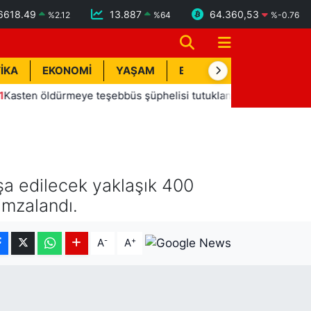
6618.49
13.887
64.360,53
%
2.12
%
64
%
-0.76
İKA
EKONOMİ
YAŞAM
BİK İLAN
TEKNOLOJİ
 öldürmeye teşebbüs şüphelisi tutuklandı
13:20
Manavgat
şa edilecek yaklaşık 400
 imzalandı.
-
+
A
A