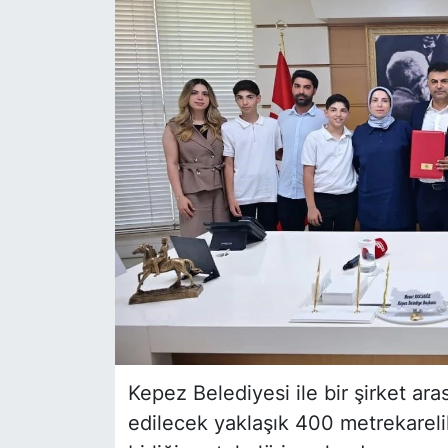
Siyaset
YEREL HABER
Haberde insan
Tanıtım
Kepez Belediyesi ile bir şirket ar
edilecek yaklaşık 400 metrekarelik