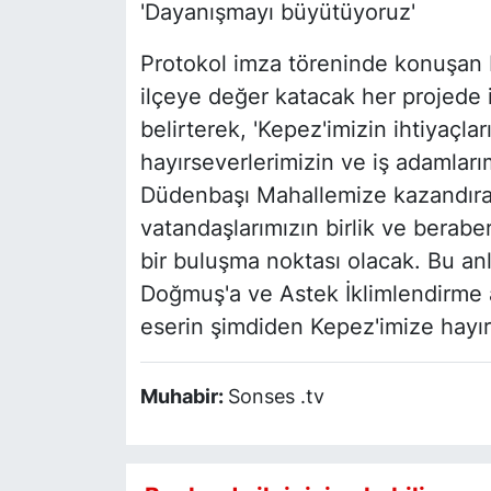
'Dayanışmayı büyütüyoruz'
Protokol imza töreninde konuşan
ilçeye değer katacak her projede i
belirterek, 'Kepez'imizin ihtiyaçla
hayırseverlerimizin ve iş adamları
Düdenbaşı Mahallemize kazandırac
vatandaşlarımızın birlik ve beraber
bir buluşma noktası olacak. Bu anl
Doğmuş'a ve Astek İklimlendirme 
eserin şimdiden Kepez'imize hayırl
Muhabir:
Sonses .tv