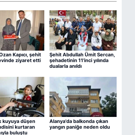
Ozan Kapıcı, şehit
Şehit Abdullah Ümit Sercan,
vinde ziyaret etti
şehadetinin 11'inci yılında
dualarla anıldı
k kuyuya düşen
Alanya'da balkonda çıkan
disini kurtaran
yangın paniğe neden oldu
yla buluştu