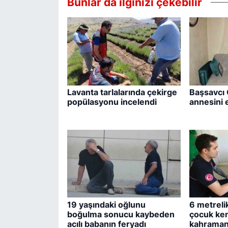
Bunlar da ilginizi çekebilir
Lavanta tarlalarında çekirge
Başsavcı 
popülasyonu incelendi
annesini e
19 yaşındaki oğlunu
6 metreli
boğulma sonucu kaybeden
çocuk ken
acılı babanın feryadı
kahramanı