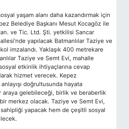
 sosyal yaşam alanı daha kazandırmak için
 Kepez Belediye Başkanı Mesut Kocagöz ile
n. ve Tic. Ltd. Şti. yetkilisi Sancar
lesi'nde yapılacak Batmanlılar Taziye ve
tokol imzalandı. Yaklaşık 400 metrekare
nlılar Taziye ve Semt Evi, mahalle
sosyal etkinlik ihtiyaçlarına cevap
larak hizmet verecek. Kepez
k anlayışı doğrultusunda hayata
r araya gelebileceği, birlik ve beraberlik
bir merkez olacak. Taziye ve Semt Evi,
sahipliği yapacak hem de çeşitli sosyal
ilecek.