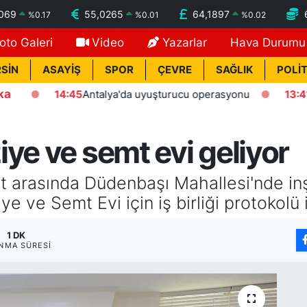
7069
55,0265
64,1897
%
0.17
%
0.01
%
0.02
oto Galeri
Video
Yazarlar
Hava Durumu
SİN
ASAYİŞ
SPOR
ÇEVRE
SAĞLIK
POLİT
ka
14:45
Antalya'da uyuşturucu operasyonu
13:41
Kasten
ye ve semt evi geliyor
ket arasında Düdenbaşı Mahallesi'nde in
ye ve Semt Evi için iş birliği protokolü
1 DK
NMA SÜRESI